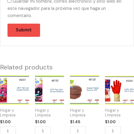
Guardar mi nombre, correo electrónico y sitio web en
este navegador para la próxima vez que haga un
comentario.
Related products
48201
48192
48120
45045
-
-
-
-
TEA
TEA
SPONGA
GUANTES
LIGHTS
LIGHTS
COOPER
LATEX
ROMANCE
MULBERRY
(2)
LARGE
Hogar y
Hogar y
Hogar y
Hogar y
(10)
(10)
quantity
quantity
Limpieza
Limpieza
Limpieza
Limpieza
quantity
quantity
$
1.00
$
1.00
$
1.45
$
1.00