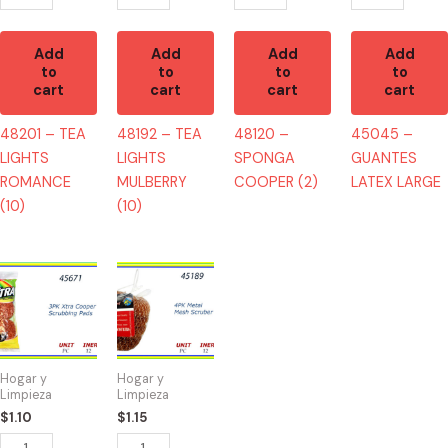
Add
Add
Add
Add
to
to
to
to
cart
cart
cart
cart
48201 – TEA
48192 – TEA
48120 –
45045 –
LIGHTS
LIGHTS
SPONGA
GUANTES
ROMANCE
MULBERRY
COOPER (2)
LATEX LARGE
(10)
(10)
45671
45189
-
-
XTRA
SPONGA
COOPER
COOPER
PADS
(4)
Hogar y
Hogar y
(3)
quantity
Limpieza
Limpieza
quantity
$
1.10
$
1.15