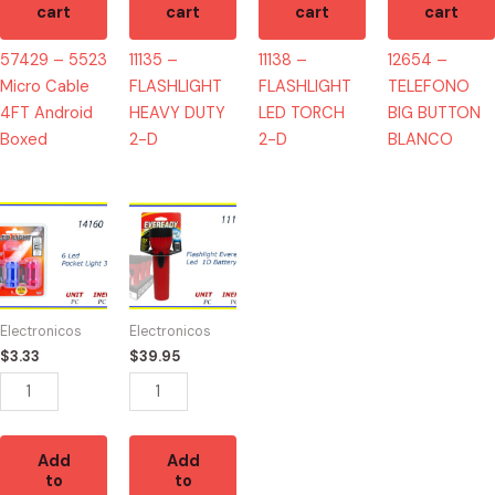
cart
cart
cart
cart
57429 – 5523
11135 –
11138 –
12654 –
Micro Cable
FLASHLIGHT
FLASHLIGHT
TELEFONO
4FT Android
HEAVY DUTY
LED TORCH
BIG BUTTON
Boxed
2-D
2-D
BLANCO
14160
11171
-
-
POCKET
FLASHLIGHT
LED
EVEREADY
LIGHT
LED
Electronicos
Electronicos
(3)
quantity
$
3.33
$
39.95
quantity
Add
Add
to
to