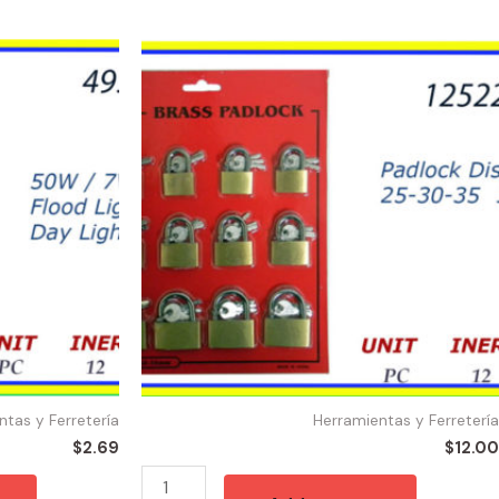
12522
-
CANDADO
DISPLAY
(12)
25-
30-
35mm
quantity
ntas y Ferretería
Herramientas y Ferretería
$
2.69
$
12.00