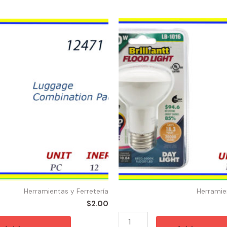
49530
-
BOMBILLA
FLOOD
50W/7
quantity
Herramientas y Ferretería
Herramie
$
2.00