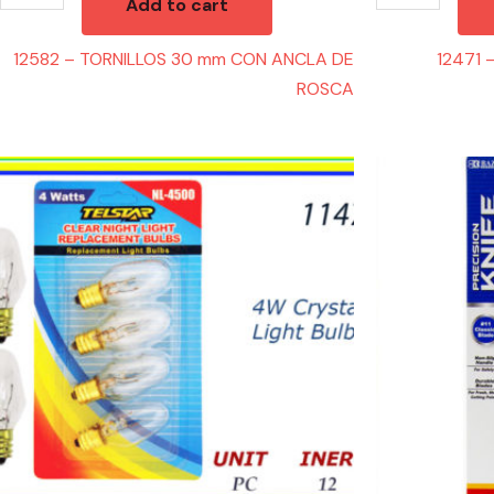
Add to cart
12582 – TORNILLOS 30 mm CON ANCLA DE
12471
ROSCA
11471
22846
-
-
NIGHT
PRECISION
LIGHTS
KNIFE
4W
quantity
(4)
quantity