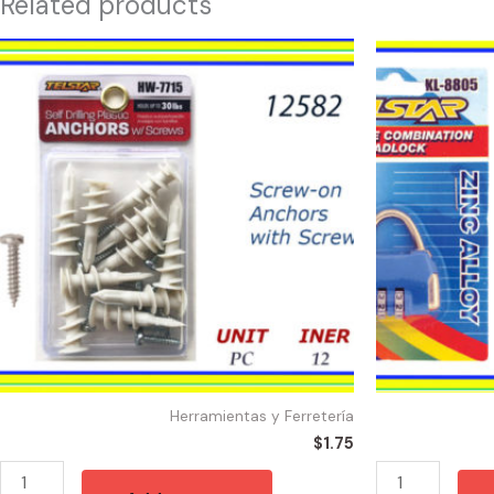
Related products
12582
12471
-
-
TORNILLOS
CANDADO
30
DE
mm
COMBINACION
CON
quantity
ANCLA
DE
ROSCA
quantity
Herramientas y Ferretería
$
1.75