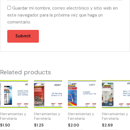
Guardar mi nombre, correo electrónico y sitio web en
este navegador para la próxima vez que haga un
comentario.
Related products
49734
49267
12471
49530
-
-
-
-
BOMBILLAS
HW-
CANDADO
BOMBILLA
300W
40074
DE
FLOOD
DOBLES
SS
COMBINACION
50W/7
Herramientas y
Herramientas y
Herramientas y
Herramientas y
quantity
Flat
quantity
quantity
Ferretería
Ferretería
Ferretería
Ferretería
Head
$
1.50
$
1.25
$
2.00
$
2.69