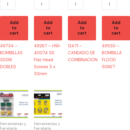
Screws
3
x
30mm
Add
Add
Add
Add
to
to
to
to
quantity
cart
cart
cart
cart
49734 –
49267 – HW-
12471 –
49530 –
BOMBILLAS
40074 SS
CANDADO DE
BOMBILLA
300W
Flat Head
COMBINACION
FLOOD
DOBLES
Screws 3 x
50W/7
30mm
11513
12516
-
-
HW-
CANDADO
7719
DISPLAY(6)
Plastic
30-
Herramientas y
Herramientas y
Anchors
40mm
Ferretería
Ferretería