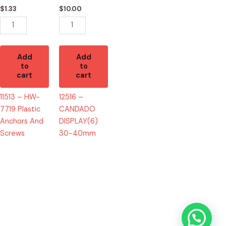
And
quantity
$
1.33
$
10.00
Screws
quantity
Add
Add
to
to
cart
cart
11513 – HW-
12516 –
7719 Plastic
CANDADO
Anchors And
DISPLAY(6)
Screws
30-40mm