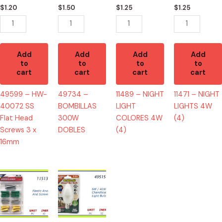
Head
(4)
quantity
$
1.20
$
1.50
$
1.25
$
1.25
Screws
quantity
3
x
16mm
Add
Add
Add
Add
to
to
to
to
quantity
cart
cart
cart
cart
49599 – HW-
49734 –
11489 – NIGHT
11471 – NIGHT
40072 SS
BOMBILLAS
LIGHT
LIGHTS 4W
Flat Head
300W
COLORES 4W
(4)
Screws 3 x
DOBLES
(4)
16mm
11513
49515
-
-
HW-
BOMBILLA
7719
40W