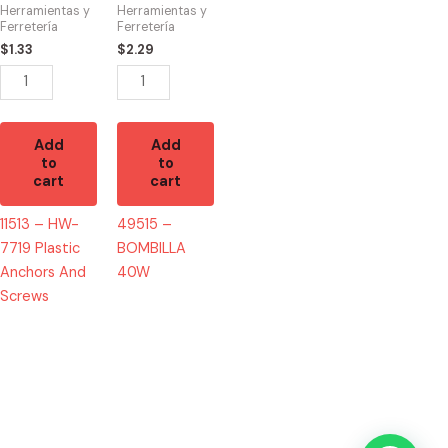
Plastic
quantity
Herramientas y
Herramientas y
Anchors
Ferretería
Ferretería
And
$
1.33
$
2.29
Screws
quantity
Add
Add
to
to
cart
cart
11513 – HW-
49515 –
7719 Plastic
BOMBILLA
Anchors And
40W
Screws