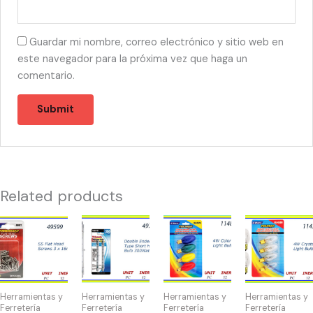
Guardar mi nombre, correo electrónico y sitio web en
este navegador para la próxima vez que haga un
comentario.
Related products
49599
49734
11489
11471
-
-
-
-
HW-
BOMBILLAS
NIGHT
NIGHT
40072
300W
LIGHT
LIGHTS
SS
DOBLES
COLORES
4W
Herramientas y
Herramientas y
Herramientas y
Herramientas y
Flat
quantity
4W
(4)
Ferretería
Ferretería
Ferretería
Ferretería