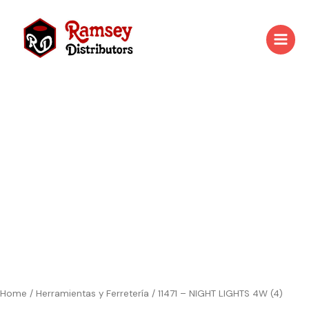
Skip
to
content
11471
-
NIGHT
LIGHTS
4W
(4)
quantity
Home
/
Herramientas y Ferretería
/ 11471 – NIGHT LIGHTS 4W (4)