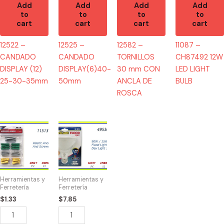
Add
Add
Add
Add
to
to
to
to
cart
cart
cart
cart
12522 –
12525 –
12582 –
11087 –
CANDADO
CANDADO
TORNILLOS
CH87492 12W
DISPLAY (12)
DISPLAY(6)40-
30 mm CON
LED LIGHT
25-30-35mm
50mm
ANCLA DE
BULB
ROSCA
11513
49536
-
-
HW-
BOMBILLA
7719
FLOOD
Plastic
90W
Herramientas y
Herramientas y
Anchors
quantity
Ferretería
Ferretería
And
$
1.33
$
7.85
Screws
quantity