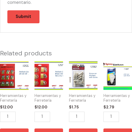
comentario.
Related products
12522
12525
12582
11087
-
-
-
-
CANDADO
CANDADO
TORNILLOS
CH87492
DISPLAY
DISPLAY(6)40-
30
12W
(12)
50mm
mm
LED
Herramientas y
Herramientas y
Herramientas y
Herramientas y
25-
quantity
CON
LIGHT
Ferretería
Ferretería
Ferretería
Ferretería
30-
ANCLA
BULB
$
12.00
$
12.00
$
1.75
$
2.79
35mm
DE
quantity
quantity
ROSCA
quantity