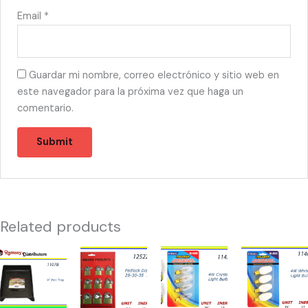
Email
*
Guardar mi nombre, correo electrónico y sitio web en
este navegador para la próxima vez que haga un
comentario.
Related products
11078
12522
11471
11465
-
-
-
-
CH91127
CANDADO
NIGHT
NIGHT
9"
DISPLAY
LIGHTS
LIGHT