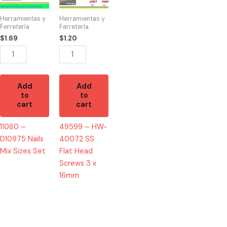
Nails
40072
Mix
SS
Herramientas y
Herramientas y
Sizes
Flat
Ferretería
Ferretería
Set
Head
$
1.69
$
1.20
quantity
Screws
3
x
16mm
Add
Add
to
to
quantity
cart
cart
11080 –
49599 – HW-
D10975 Nails
40072 SS
Mix Sizes Set
Flat Head
Screws 3 x
16mm