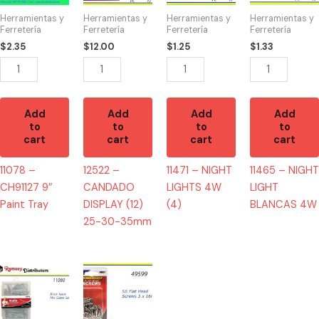
Paint
(12)
4W
BLANCAS
Herramientas y
Herramientas y
Herramientas y
Herramientas y
Tray
25-
(4)
4W
Ferretería
Ferretería
Ferretería
Ferretería
quantity
30-
quantity
quantity
$
2.35
$
12.00
$
1.25
$
1.33
35mm
quantity
Add
Add
Add
Add
to
to
to
to
cart
cart
cart
cart
11078 –
12522 –
11471 – NIGHT
11465 – NIGHT
CH91127 9″
CANDADO
LIGHTS 4W
LIGHT
Paint Tray
DISPLAY (12)
(4)
BLANCAS 4W
25-30-35mm
11080
49599
-
-
D10975
HW-