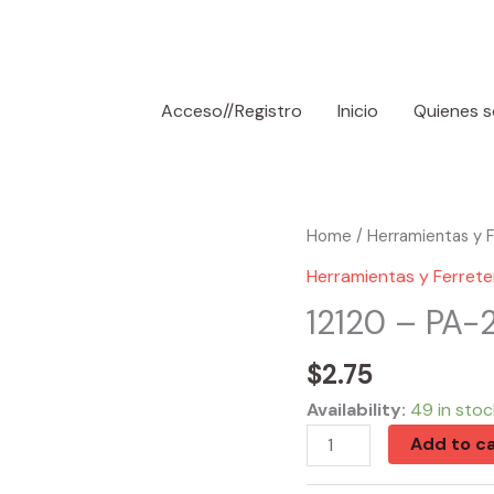
Acceso//Registro
Inicio
Quienes 
12120
Home
/
Herramientas y F
-
Herramientas y Ferrete
PA-
12120 – PA-
250BK
50Ft
$
2.75
Phone
Availability:
49 in stoc
Cord
Add to ca
-
Black