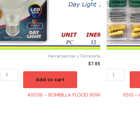
And
Screws
quantity
Herramientas y Ferretería
$
7.85
Add to cart
49536 – BOMBILLA FLOOD 90W
11513 –