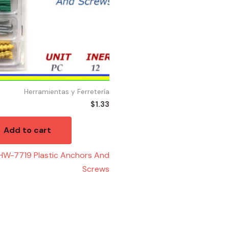
Herramientas y Ferretería
$
1.33
Add to cart
 HW-7719 Plastic Anchors And
Screws