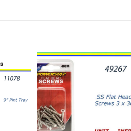
49267
-
HW-
40074
SS
Flat
Head
Screws
3
x