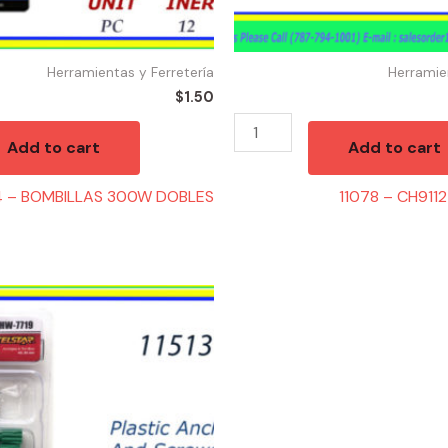
Herramientas y Ferretería
Herramie
$
1.50
Add to cart
Add to cart
 – BOMBILLAS 300W DOBLES
11078 – CH9112