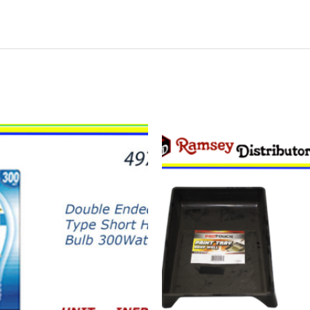
11078
-
CH91127
9"
Paint
Tray
quantity