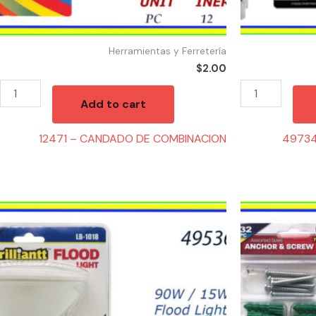
Herramientas y Ferretería
$
2.00
Add to cart
12471 – CANDADO DE COMBINACION
49734
49536
11513
-
-
BOMBILLA
HW-
FLOOD
7719
90W
Plastic
quantity
Anchors