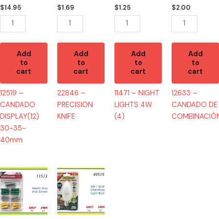
40mm
quantity
$
14.95
$
1.69
$
1.25
$
2.00
quantity
Add
Add
Add
Add
to
to
to
to
cart
cart
cart
cart
12519 –
22846 –
11471 – NIGHT
12633 –
CANDADO
PRECISION
LIGHTS 4W
CANDADO DE
DISPLAY(12)
KNIFE
(4)
COMBINACIÓ
30-35-
40mm
11513
49515
-
-
HW-
BOMBILLA
7719
40W