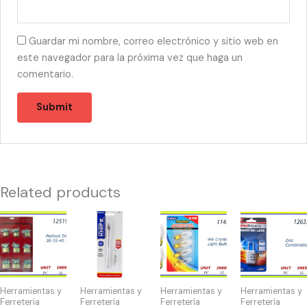
Guardar mi nombre, correo electrónico y sitio web en
este navegador para la próxima vez que haga un
comentario.
Related products
12519
22846
11471
12633
-
-
-
-
CANDADO
PRECISION
NIGHT
CANDADO
DISPLAY(12)
KNIFE
LIGHTS
DE
30-
quantity
4W
COMBINACIÓ
Herramientas y
Herramientas y
Herramientas y
Herramientas y
35-
(4)
quantity
Ferretería
Ferretería
Ferretería
Ferretería