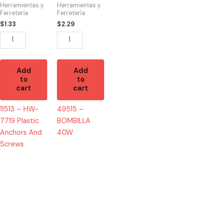
Plastic
quantity
Herramientas y
Herramientas y
Anchors
Ferretería
Ferretería
And
$
1.33
$
2.29
Screws
quantity
Add
Add
to
to
cart
cart
11513 – HW-
49515 –
7719 Plastic
BOMBILLA
Anchors And
40W
Screws