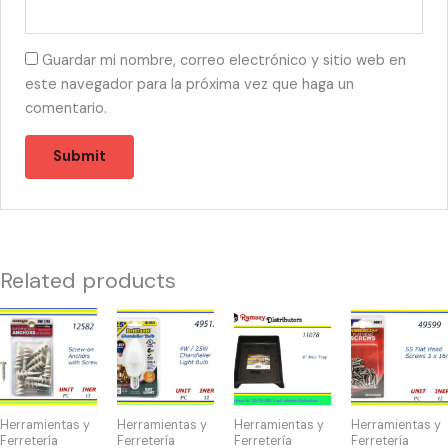
Guardar mi nombre, correo electrónico y sitio web en
este navegador para la próxima vez que haga un
comentario.
Related products
12582
49512
11078
49599
-
-
-
-
TORNILLOS
BOMBILLA
CH91127
HW-
30
CHANDLELIER
9"
40072
mm
4W/25W
Paint
SS
Herramientas y
Herramientas y
Herramientas y
Herramientas y
CON
quantity
Tray
Flat
Ferretería
Ferretería
Ferretería
Ferretería