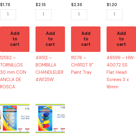
ANCLA
quantity
Head
$
1.75
$
2.15
$
2.35
$
1.20
DE
Screws
ROSCA
3
quantity
x
16mm
Add
Add
Add
Add
to
to
to
to
quantity
cart
cart
cart
cart
12582 –
49512 –
11078 –
49599 – HW-
TORNILLOS
BOMBILLA
CH91127 9″
40072 SS
30 mm CON
CHANDLELIER
Paint Tray
Flat Head
ANCLA DE
4W/25W
Screws 3 x
ROSCA
16mm
11471
11489
-
-
NIGHT
NIGHT
LIGHTS
LIGHT