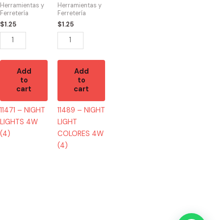
4W
COLORES
Herramientas y
Herramientas y
(4)
4W
Ferretería
Ferretería
quantity
(4)
$
1.25
$
1.25
quantity
Add
Add
to
to
cart
cart
11471 – NIGHT
11489 – NIGHT
LIGHTS 4W
LIGHT
(4)
COLORES 4W
(4)