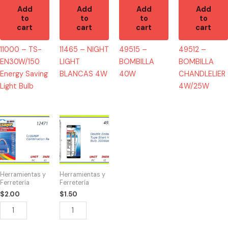
Add
Add
Add
Add
to
to
to
to
cart
cart
cart
cart
11000 – TS-
11465 – NIGHT
49515 –
49512 –
EN30W/150
LIGHT
BOMBILLA
BOMBILLA
Energy Saving
BLANCAS 4W
40W
CHANDLELIER
Light Bulb
4W/25W
12471
49734
-
-
CANDADO
BOMBILLAS
DE
300W
COMBINACION
DOBLES
Herramientas y
Herramientas y
quantity
quantity
Ferretería
Ferretería
$
2.00
$
1.50