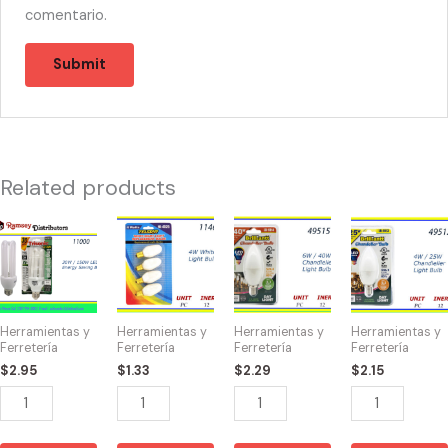
comentario.
Related products
11000
11465
49515
49512
-
-
-
-
TS-
NIGHT
BOMBILLA
BOMBILLA
EN30W/150
LIGHT
40W
CHANDLELIER
Energy
BLANCAS
quantity
4W/25W
Herramientas y
Herramientas y
Herramientas y
Herramientas y
Saving
4W
quantity
Ferretería
Ferretería
Ferretería
Ferretería
Light
quantity
$
2.95
$
1.33
$
2.29
$
2.15
Bulb
quantity