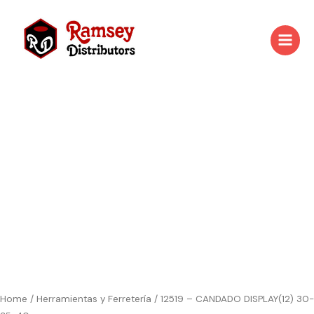
Skip
to
content
12519
-
CANDADO
DISPLAY(12)
30-
35-
40mm
quantity
Home
/
Herramientas y Ferretería
/ 12519 – CANDADO DISPLAY(12) 30-