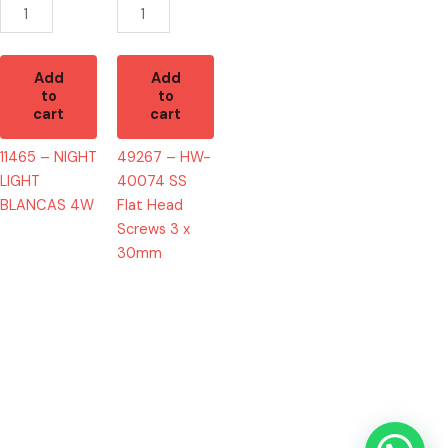
Screws
3
x
30mm
Add
Add
to
to
quantity
cart
cart
11465 – NIGHT
49267 – HW-
LIGHT
40074 SS
BLANCAS 4W
Flat Head
Screws 3 x
30mm