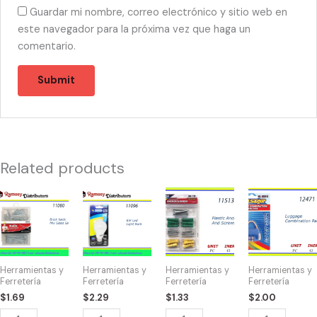
Guardar mi nombre, correo electrónico y sitio web en
este navegador para la próxima vez que haga un
comentario.
Related products
11080
11096
11513
12471
-
-
-
-
D10975
CH87490
HW-
CANDADO
Nails
6W
7719
DE
Mix
LED
Plastic
COMBINACIO
Herramientas y
Herramientas y
Herramientas y
Herramientas y
Sizes
LIGHT
Anchors
quantity
Ferretería
Ferretería
Ferretería
Ferretería
Set
BULB
And
$
1.69
$
2.29
$
1.33
$
2.00
quantity
-
Screws