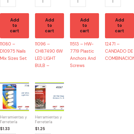
quantity
quantity
Add
Add
Add
Add
to
to
to
to
cart
cart
cart
cart
11080 –
11096 –
11513 – HW-
12471 –
D10975 Nails
CH87490 6W
7719 Plastic
CANDADO DE
Mix Sizes Set
LED LIGHT
Anchors And
COMBINACIO
BULB –
Screws
11465
49267
-
-
NIGHT
HW-
LIGHT
40074
BLANCAS
SS
Herramientas y
Herramientas y
4W
Flat
Ferretería
Ferretería
quantity
Head
$
1.33
$
1.25