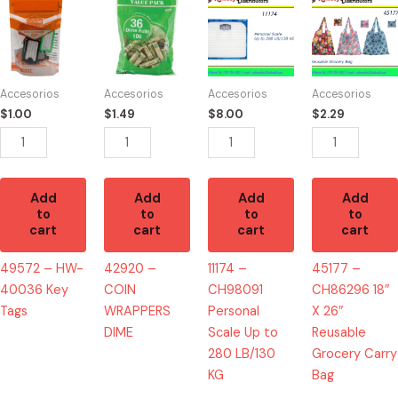
-
-
-
-
HW-
COIN
CH98091
CH86296
40036
WRAPPERS
Personal
18"
Key
DIME
Scale
X
Accesorios
Accesorios
Accesorios
Accesorios
Tags
quantity
Up
26"
$
1.00
$
1.49
$
8.00
$
2.29
quantity
to
Reusable
280
Grocery
LB/130
Carry
KG
Bag
Add
Add
Add
Add
quantity
quantity
to
to
to
to
cart
cart
cart
cart
49572 – HW-
42920 –
11174 –
45177 –
40036 Key
COIN
CH98091
CH86296 18″
Tags
WRAPPERS
Personal
X 26″
DIME
Scale Up to
Reusable
280 LB/130
Grocery Carry
KG
Bag