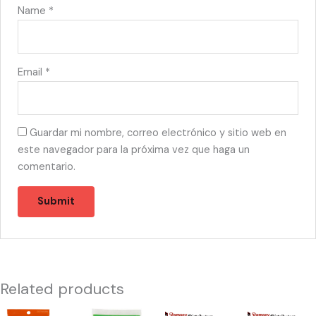
Name
*
Email
*
Guardar mi nombre, correo electrónico y sitio web en
este navegador para la próxima vez que haga un
comentario.
Related products
49572
42920
11174
45177