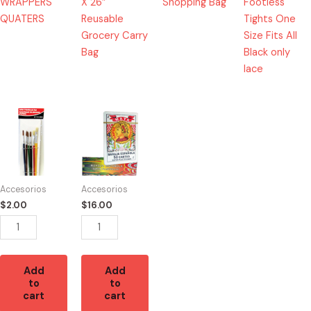
WRAPPERS
X 26″
Shopping Bag
Footless
QUATERS
Reusable
Tights One
Grocery Carry
Size Fits All
Bag
Black only
lace
49674
13330
-
-
D-
2637
10529
Baraja
6
Española
Accesorios
Accesorios
PC
Maya
$
2.00
$
16.00
ARTIST
50
PAINTBRUSH
Cartas
SET
12/1
quantity
quantity
Add
Add
to
to
cart
cart