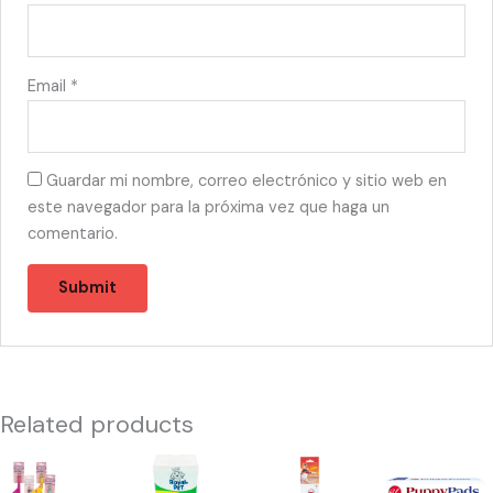
Email
*
Guardar mi nombre, correo electrónico y sitio web en
este navegador para la próxima vez que haga un
comentario.
Related products
13268
13444
13454
48081
-
-
-
-