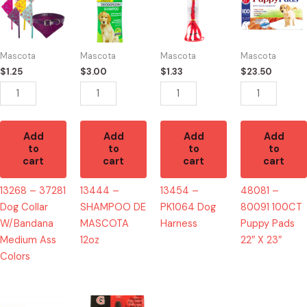
37281
SHAMPOO
PK1064
80091
Dog
DE
Dog
100CT
Collar
MASCOTA
Harness
Puppy
Mascota
Mascota
Mascota
Mascota
W/Bandana
12oz
quantity
Pads
$
1.25
$
3.00
$
1.33
$
23.50
Medium
quantity
22"
Ass
X
Colors
23"
quantity
quantity
Add
Add
Add
Add
to
to
to
to
cart
cart
cart
cart
13268 – 37281
13444 –
13454 –
48081 –
Dog Collar
SHAMPOO DE
PK1064 Dog
80091 100CT
W/Bandana
MASCOTA
Harness
Puppy Pads
Medium Ass
12oz
22″ X 23″
Colors
13435
55483