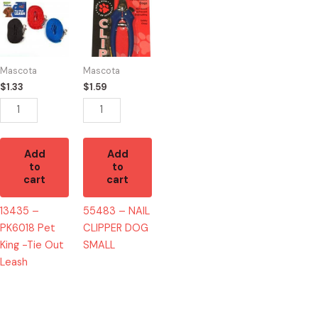
-
-
PK6018
NAIL
Pet
CLIPPER
King
DOG
Mascota
Mascota
-
SMALL
$
1.33
$
1.59
Tie
quantity
Out
Leash
quantity
Add
Add
to
to
cart
cart
13435 –
55483 – NAIL
PK6018 Pet
CLIPPER DOG
King -Tie Out
SMALL
Leash