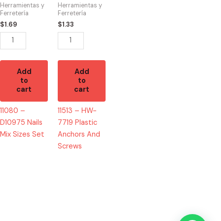
Mix
Plastic
Herramientas y
Herramientas y
Sizes
Anchors
Ferretería
Ferretería
Set
And
$
1.69
$
1.33
quantity
Screws
quantity
Add
Add
to
to
cart
cart
11080 –
11513 – HW-
D10975 Nails
7719 Plastic
Mix Sizes Set
Anchors And
Screws