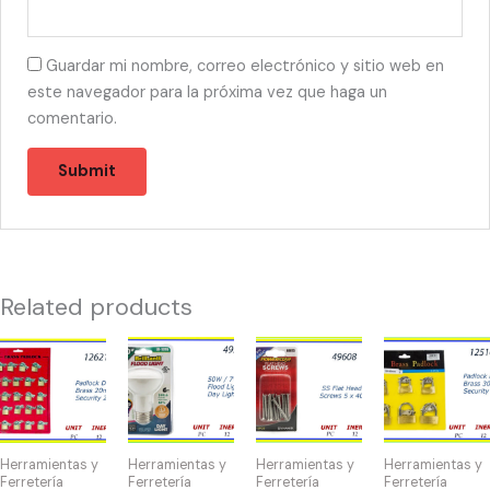
Guardar mi nombre, correo electrónico y sitio web en
este navegador para la próxima vez que haga un
comentario.
Related products
12621
49530
49608
12516
-
-
-
-
CANDADO
BOMBILLA
HW-
CANDADO
MALETA
FLOOD
40075
DISPLAY(6)
20mm
50W/7
SS
30-
Herramientas y
Herramientas y
Herramientas y
Herramientas y
DPL
quantity
Flat
40mm
Ferretería
Ferretería
Ferretería
Ferretería