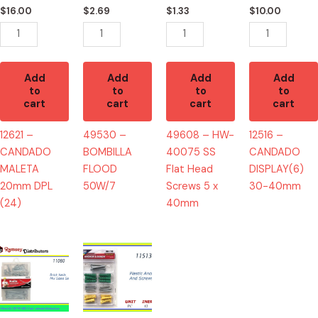
(24)
Head
quantity
$
16.00
$
2.69
$
1.33
$
10.00
quantity
Screws
5
x
40mm
Add
Add
Add
Add
to
to
to
to
quantity
cart
cart
cart
cart
12621 –
49530 –
49608 – HW-
12516 –
CANDADO
BOMBILLA
40075 SS
CANDADO
MALETA
FLOOD
Flat Head
DISPLAY(6)
20mm DPL
50W/7
Screws 5 x
30-40mm
(24)
40mm
11080
11513
-
-
D10975
HW-
Nails
7719