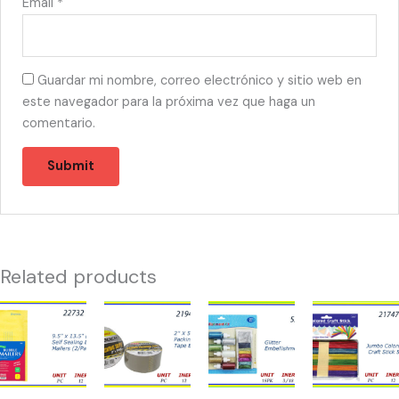
Email
*
Guardar mi nombre, correo electrónico y sitio web en
este navegador para la próxima vez que haga un
comentario.
Related products
22732
21943
52308
21747
-
-
-
-
SOBRES
TAPE
GLITTER
JUMBO
BURBUJA
BROWN
EMBELLISHMENT
COLOR
9.5"X
(1)
quantity
CRAFT