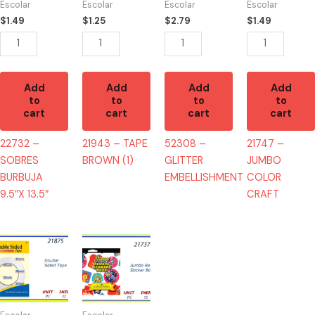
Escolar
Escolar
Escolar
Escolar
13.5"
quantity
quantity
$
1.49
$
1.25
$
2.79
$
1.49
quantity
Add
Add
Add
Add
to
to
to
to
cart
cart
cart
cart
22732 –
21943 – TAPE
52308 –
21747 –
SOBRES
BROWN (1)
GLITTER
JUMBO
BURBUJA
EMBELLISHMENT
COLOR
9.5″X 13.5″
CRAFT
21875
21737
-
-
MASKING
JUMBO
TAPE
REWARD
DOBLE
700