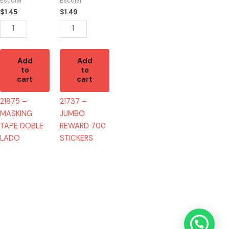
Escolar
Escolar
LADO
STICKERS
$
1.45
$
1.49
quantity
quantity
Add
Add
to
to
cart
cart
21875 –
21737 –
MASKING
JUMBO
TAPE DOBLE
REWARD 700
LADO
STICKERS