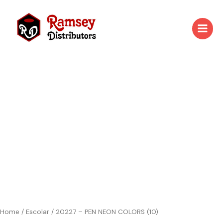
Skip
to
content
Home
/
Escolar
/ 20227 – PEN NEON COLORS (10)