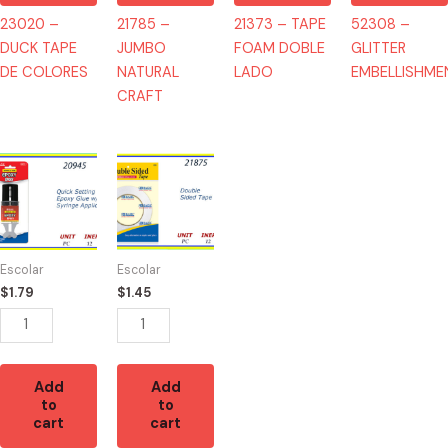
23020 –
21785 –
21373 – TAPE
52308 –
DUCK TAPE
JUMBO
FOAM DOBLE
GLITTER
DE COLORES
NATURAL
LADO
EMBELLISHME
CRAFT
20945
21875
-2011
-
EPOXY
MASKING
GLUE
TAPE
quantity
DOBLE
Escolar
Escolar
LADO
$
1.79
$
1.45
quantity
Add
Add
to
to
cart
cart