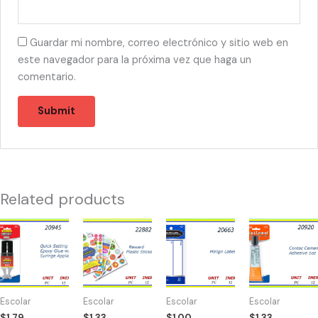
Guardar mi nombre, correo electrónico y sitio web en
este navegador para la próxima vez que haga un
comentario.
Related products
20945
22882
20663
20920
-2011
-
-
-
EPOXY
LIBRO
MALIGN
CONTACT
GLUE
REWARD
LABEL
CEMENT
quantity
120
quantity
quantity
Escolar
Escolar
Escolar
Escolar
STICKERS
$
1.79
$
1.33
$
1.00
$
1.33