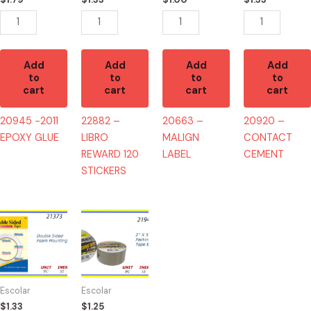
quantity
Add
Add
Add
Add
to
to
to
to
cart
cart
cart
cart
20945 -2011
22882 –
20663 –
20920 –
EPOXY GLUE
LIBRO
MALIGN
CONTACT
REWARD 120
LABEL
CEMENT
STICKERS
21373
21943
-
-
TAPE
TAPE
FOAM
BROWN
DOBLE
(1)
Escolar
Escolar
LADO
quantity
$
1.33
$
1.25