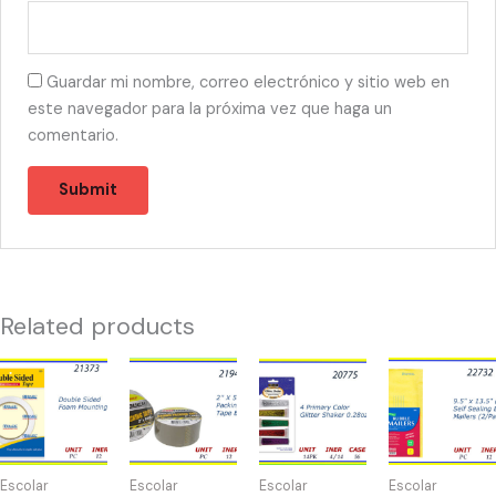
Guardar mi nombre, correo electrónico y sitio web en
este navegador para la próxima vez que haga un
comentario.
Related products
21373
21943
20775
22732
-
-
-
-
TAPE
TAPE
4
SOBRES
FOAM
BROWN
PRIMARY
BURBUJA
DOBLE
(1)
COLOR
9.5"X
Escolar
Escolar
Escolar
Escolar