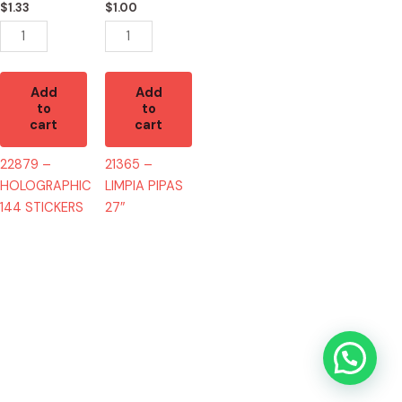
$
1.33
$
1.00
Add
Add
to
to
cart
cart
22879 –
21365 –
HOLOGRAPHIC
LIMPIA PIPAS
144 STICKERS
27″