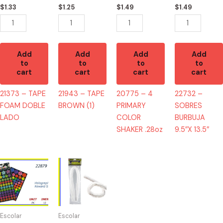
LADO
quantity
SHAKER
13.5"
$
1.33
$
1.25
$
1.49
$
1.49
quantity
.28oz
quantity
quantity
Add
Add
Add
Add
to
to
to
to
cart
cart
cart
cart
21373 – TAPE
21943 – TAPE
20775 – 4
22732 –
FOAM DOBLE
BROWN (1)
PRIMARY
SOBRES
LADO
COLOR
BURBUJA
SHAKER .28oz
9.5″X 13.5″
22879
21365
-
-
HOLOGRAPHIC
LIMPIA
144
PIPAS
STICKERS
27"
Escolar
Escolar
quantity
quantity