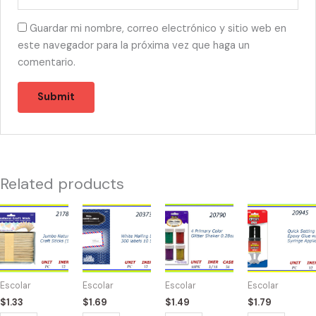
Guardar mi nombre, correo electrónico y sitio web en
este navegador para la próxima vez que haga un
comentario.
Related products
21785
20373
20790
20945
-
-
-
-2011
JUMBO
WHITE
4
EPOXY
NATURAL
MAILING
PRIMARY
GLUE
CRAFT
300
COLOR
quantity
Escolar
Escolar
Escolar
Escolar
quantity
LABELS
GLITTER
$
1.33
$
1.69
$
1.49
$
1.79
quantity
.28oz