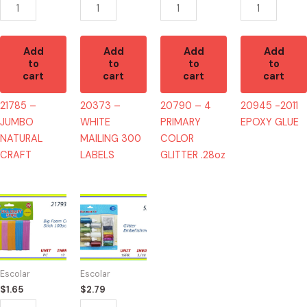
quantity
Add
Add
Add
Add
to
to
to
to
cart
cart
cart
cart
21785 –
20373 –
20790 – 4
20945 -2011
JUMBO
WHITE
PRIMARY
EPOXY GLUE
NATURAL
MAILING 300
COLOR
CRAFT
LABELS
GLITTER .28oz
21793
52308
-
-
FOAM
GLITTER
CRAFT
EMBELLISHMENT
100
quantity
Escolar
Escolar
PC
$
1.65
$
2.79
quantity