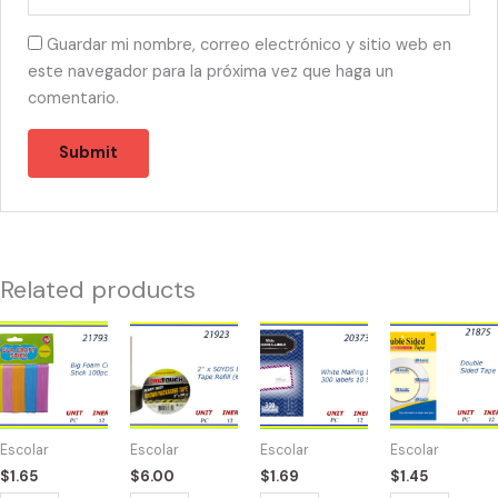
Guardar mi nombre, correo electrónico y sitio web en
este navegador para la próxima vez que haga un
comentario.
Related products
21793
21923
20373
21875
-
-
-
-
FOAM
TAPE
WHITE
MASKING
CRAFT
BROWN
MAILING
TAPE
100
50YD
300
DOBLE
Escolar
Escolar
Escolar
Escolar
PC
(6)
LABELS
LADO
$
1.65
$
6.00
$
1.69
$
1.45
quantity
quantity
quantity
quantity