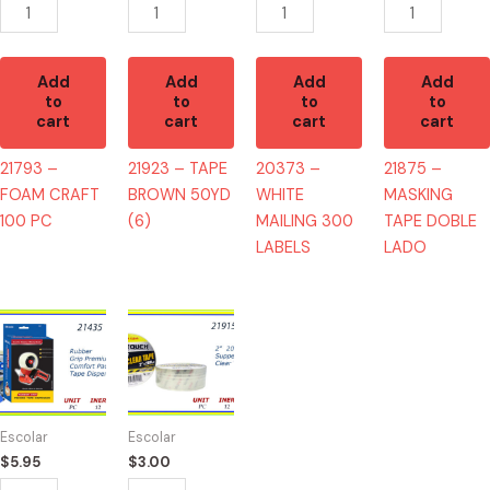
Add
Add
Add
Add
to
to
to
to
cart
cart
cart
cart
21793 –
21923 – TAPE
20373 –
21875 –
FOAM CRAFT
BROWN 50YD
WHITE
MASKING
100 PC
(6)
MAILING 300
TAPE DOBLE
LABELS
LADO
21435
21915
-
-
MAQUINA
TAPE
PARA
CLEAR
TAPE
200YD
Escolar
Escolar
quantity
quantity
$
5.95
$
3.00