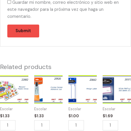
Guardar mi nombre, correo electrónico y sitio web en
este navegador para la próxima vez que haga un
comentario.
Related products
22882
20920
20663
20373
-
-
-
-
LIBRO
CONTACT
MALIGN
WHITE
REWARD
CEMENT
LABEL
MAILING
120
quantity
quantity
300
Escolar
Escolar
Escolar
Escolar
STICKERS
LABELS
$
1.33
$
1.33
$
1.00
$
1.69
quantity
quantity