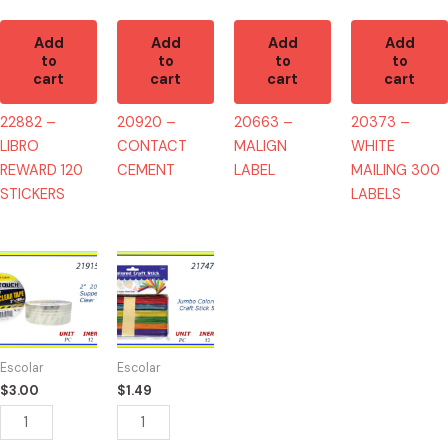
Add
Add
Add
Add
to
to
to
to
cart
cart
cart
cart
22882 –
20920 –
20663 –
20373 –
LIBRO
CONTACT
MALIGN
WHITE
REWARD 120
CEMENT
LABEL
MAILING 300
STICKERS
LABELS
21915
21747
-
-
TAPE
JUMBO
CLEAR
COLOR
200YD
CRAFT
Escolar
Escolar
quantity
quantity
$
3.00
$
1.49