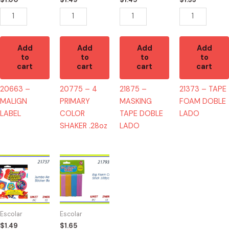
.28oz
quantity
quantity
quantity
Add
Add
Add
Add
to
to
to
to
cart
cart
cart
cart
20663 –
20775 – 4
21875 –
21373 – TAPE
MALIGN
PRIMARY
MASKING
FOAM DOBLE
LABEL
COLOR
TAPE DOBLE
LADO
SHAKER .28oz
LADO
21737
21793
-
-
JUMBO
FOAM
REWARD
CRAFT
700
100
Escolar
Escolar
STICKERS
PC
$
1.49
$
1.65