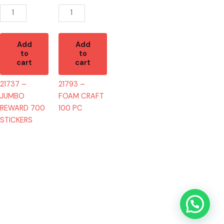
quantity
quantity
Add
Add
to
to
cart
cart
21737 –
21793 –
JUMBO
FOAM CRAFT
REWARD 700
100 PC
STICKERS