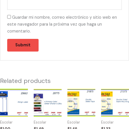
Guardar mi nombre, correo electrónico y sitio web en
este navegador para la próxima vez que haga un
comentario.
Related products
20663
20775
21875
21373
-
-
-
-
MALIGN
4
MASKING
TAPE
LABEL
PRIMARY
TAPE
FOAM
quantity
COLOR
DOBLE
DOBLE
Escolar
Escolar
Escolar
Escolar
SHAKER
LADO
LADO
$
1.00
$
1.49
$
1.45
$
1.33