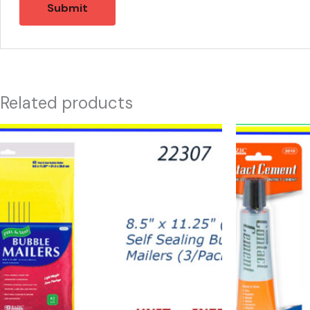
Related products
22307
20920
-
-
SOBRES
CONTACT
BURBUJA
CEMENT
8.5
quantity
X
11.25
quantity