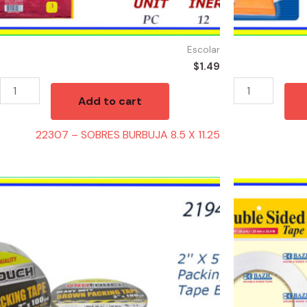
Escolar
$
1.49
Add to cart
22307 – SOBRES BURBUJA 8.5 X 11.25
21943
21875
-
-
TAPE
MASKING
BROWN
TAPE
(1)
DOBLE
quantity
LADO
quantity