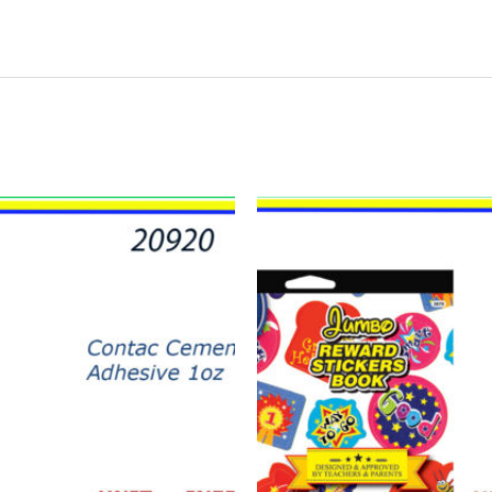
21737
-
JUMBO
REWARD
700
STICKERS
quantity