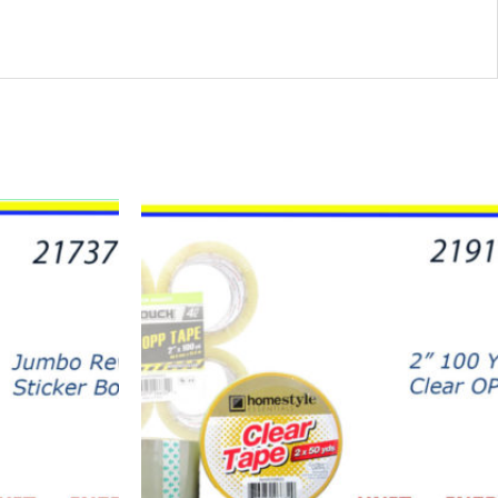
21910
-
TAPE
CLEAR
50YD
(6)
quantity