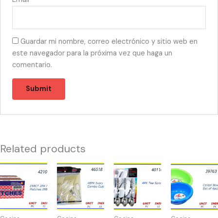
Guardar mi nombre, correo electrónico y sitio web en
este navegador para la próxima vez que haga un
comentario.
Related products
42102
43518
40110
39763
-
-
-
-
MATCHES
CUBIERTOS
CUCHARITAS
BOWLS
2
COMBO
PARA
PARA
CAJITAS
IVORY
TEA
CEREAL