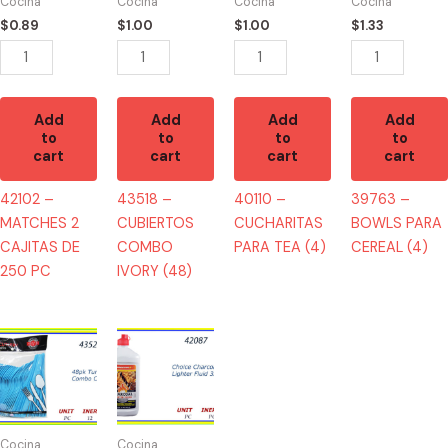
Cocina
Cocina
Cocina
Cocina
DE
(48)
(4)
(4)
$
0.89
$
1.00
$
1.00
$
1.33
250
quantity
quantity
quantity
PC
quantity
Add
Add
Add
Add
to
to
to
to
cart
cart
cart
cart
42102 –
43518 –
40110 –
39763 –
MATCHES 2
CUBIERTOS
CUCHARITAS
BOWLS PARA
CAJITAS DE
COMBO
PARA TEA (4)
CEREAL (4)
250 PC
IVORY (48)
43521
42087
-
-
CUBIERTOS
CHARCOAL
TURQUESA
LIGHTER
(48)
FLUID
Cocina
Cocina