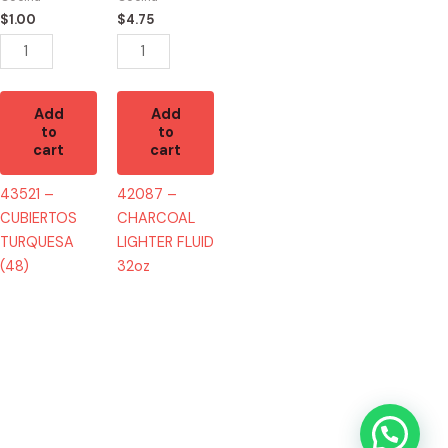
quantity
32oz
$
1.00
$
4.75
quantity
Add
Add
to
to
cart
cart
43521 –
42087 –
CUBIERTOS
CHARCOAL
TURQUESA
LIGHTER FLUID
(48)
32oz