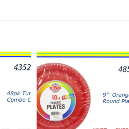
48524
-
PLATOS
ANARANJADOS
9"
(10)
quantity