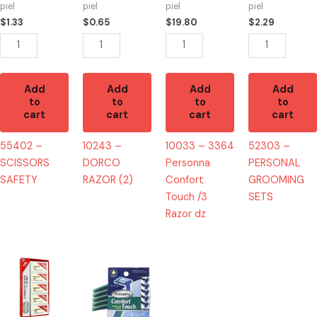
piel
piel
piel
piel
/3
$
1.33
$
0.65
$
19.80
$
2.29
Razor
dz
quantity
Add
Add
Add
Add
to
to
to
to
cart
cart
cart
cart
55402 –
10243 –
10033 – 3364
52303 –
SCISSORS
DORCO
Personna
PERSONAL
SAFETY
RAZOR (2)
Confort
GROOMING
Touch /3
SETS
Razor dz
53561
53522
-
-
NAVAJA
PERSONA
DOBLE
COMFORT