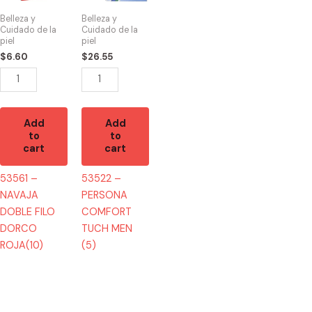
FILO
TUCH
Belleza y
Belleza y
DORCO
MEN
Cuidado de la
Cuidado de la
piel
piel
ROJA(10)
(5)
$
6.60
$
26.55
quantity
quantity
Add
Add
to
to
cart
cart
53561 –
53522 –
NAVAJA
PERSONA
DOBLE FILO
COMFORT
DORCO
TUCH MEN
ROJA(10)
(5)