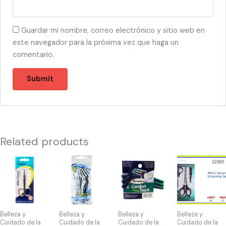
Guardar mi nombre, correo electrónico y sitio web en
este navegador para la próxima vez que haga un
comentario.
Related products
55402
10243
10033
52303
-
-
-
-
SCISSORS
DORCO
3364
PERSONAL
SAFETY
RAZOR
Personna
GROOMING
quantity
(2)
Confort
SETS
Belleza y
Belleza y
Belleza y
Belleza y
quantity
Touch
quantity
Cuidado de la
Cuidado de la
Cuidado de la
Cuidado de la