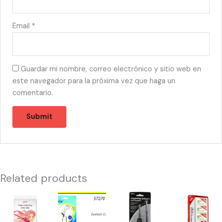
Email
*
Guardar mi nombre, correo electrónico y sitio web en
este navegador para la próxima vez que haga un
comentario.
Related products
56357
57270
55408
53561
-
-
-
-
NOSE
EYELASH
GROOMING
NAVAJA