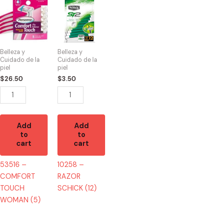
53516
10258
-
-
COMFORT
RAZOR
TOUCH
SCHICK
WOMAN
(12)
Belleza y
Belleza y
(5)
quantity
Cuidado de la
Cuidado de la
piel
piel
quantity
$
26.50
$
3.50
Add
Add
to
to
cart
cart
53516 –
10258 –
COMFORT
RAZOR
TOUCH
SCHICK (12)
WOMAN (5)