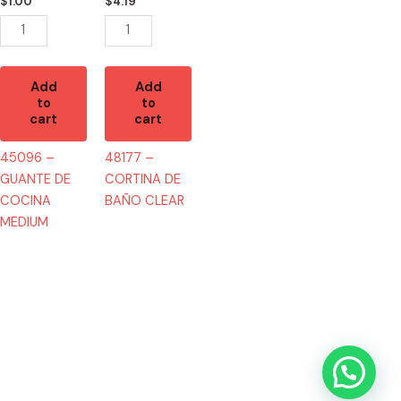
quantity
quantity
$
1.00
$
4.19
Add
Add
to
to
cart
cart
45096 –
48177 –
GUANTE DE
CORTINA DE
COCINA
BAÑO CLEAR
MEDIUM