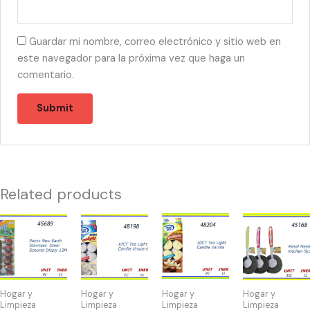
Guardar mi nombre, correo electrónico y sitio web en
este navegador para la próxima vez que haga un
comentario.
Related products
45689
48198
48204
45168
-
-
-
-
SPONGA
TEA
TEA
METAL
PATRIX
LIGHT
LIGHT
SCOURER
(12)
SIN
VAINILLA(10)
quantity
Hogar y
Hogar y
Hogar y
Hogar y
quantity
OLOR
quantity
Limpieza
Limpieza
Limpieza
Limpieza