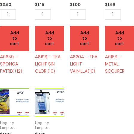
(10)
$
3.50
$
1.15
$
1.00
$
1.59
quantity
Add
Add
Add
Add
to
to
to
to
cart
cart
cart
cart
45689 –
48198 – TEA
48204 – TEA
45168 –
SPONGA
LIGHT SIN
LIGHT
METAL
PATRIX (12)
OLOR (10)
VAINILLA(10)
SCOURER
45096
48177
-
-
GUANTE
CORTINA
DE
DE
COCINA
BAÑO
Hogar y
Hogar y
MEDIUM
CLEAR
Limpieza
Limpieza