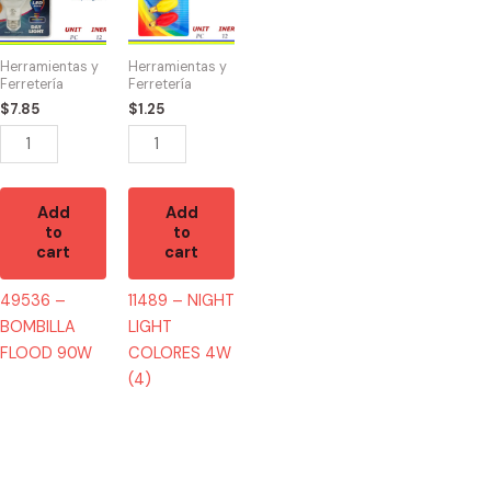
BOMBILLA
NIGHT
FLOOD
LIGHT
90W
COLORES
Herramientas y
Herramientas y
quantity
4W
Ferretería
Ferretería
(4)
$
7.85
$
1.25
quantity
Add
Add
to
to
cart
cart
49536 –
11489 – NIGHT
BOMBILLA
LIGHT
FLOOD 90W
COLORES 4W
(4)