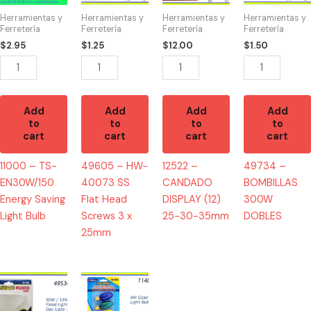
Energy
SS
(12)
DOBLES
Herramientas y
Herramientas y
Herramientas y
Herramientas y
Saving
Flat
25-
quantity
Ferretería
Ferretería
Ferretería
Ferretería
Light
Head
30-
$
2.95
$
1.25
$
12.00
$
1.50
Bulb
Screws
35mm
quantity
3
quantity
x
25mm
Add
Add
Add
Add
to
to
to
to
quantity
cart
cart
cart
cart
11000 – TS-
49605 – HW-
12522 –
49734 –
EN30W/150
40073 SS
CANDADO
BOMBILLAS
Energy Saving
Flat Head
DISPLAY (12)
300W
Light Bulb
Screws 3 x
25-30-35mm
DOBLES
25mm
49536
11489
-
-