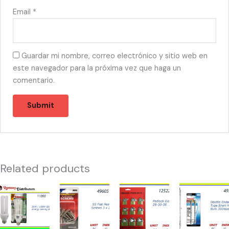
Email
*
Guardar mi nombre, correo electrónico y sitio web en
este navegador para la próxima vez que haga un
comentario.
Related products
11000
49605
12522
49734
-
-
-
-
TS-
HW-
CANDADO
BOMBILLAS
EN30W/150
40073
DISPLAY
300W