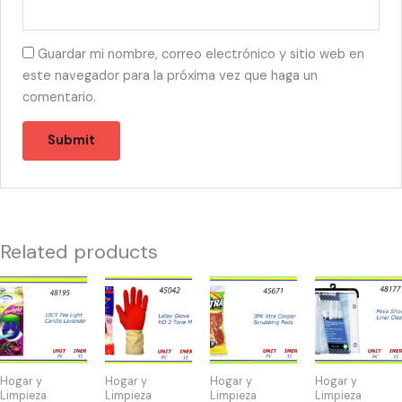
Guardar mi nombre, correo electrónico y sitio web en
este navegador para la próxima vez que haga un
comentario.
Related products
48195
45042
45671
48177
-
-
-
-
TEA
GUANTES
XTRA
CORTINA
LIGHTS
LATEX
COOPER
DE
LAVANDA
MEDIUM
PADS
BAÑO
Hogar y
Hogar y
Hogar y
Hogar y
(10)
quantity
(3)
CLEAR
Limpieza
Limpieza
Limpieza
Limpieza