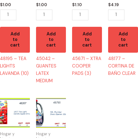
quantity
quantity
quantity
$
1.00
$
1.00
$
1.10
$
4.19
Add
Add
Add
Add
to
to
to
to
cart
cart
cart
cart
48195 – TEA
45042 –
45671 – XTRA
48177 –
LIGHTS
GUANTES
COOPER
CORTINA DE
LAVANDA (10)
LATEX
PADS (3)
BAÑO CLEAR
MEDIUM
48207
45755
-
-
TEA
DRAIN
LIGHT
OPENER
MANZANA
32oz
Hogar y
Hogar y