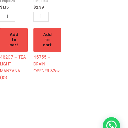
(10)
quantity
Limpieza
Limpieza
quantity
$
1.15
$
2.39
Add
Add
to
to
cart
cart
48207 – TEA
45755 –
LIGHT
DRAIN
MANZANA
OPENER 32oz
(10)