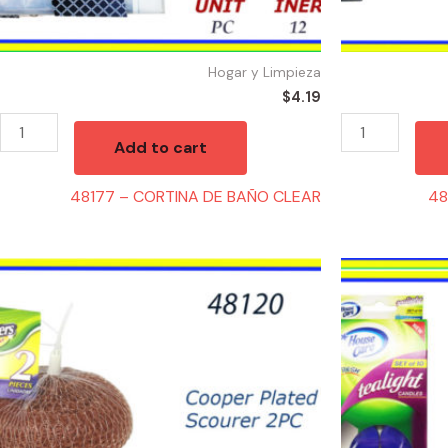
Hogar y Limpieza
$
4.19
Add to cart
48177 – CORTINA DE BAÑO CLEAR
48
48120
48195
-
-
SPONGA
TEA
COOPER
LIGHTS
(2)
LAVANDA
quantity
(10)
quantity