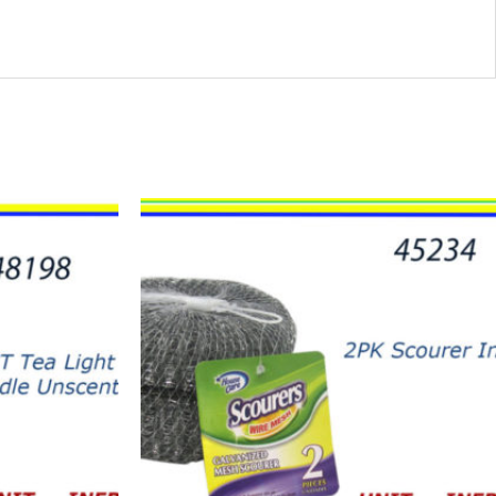
45234
-
SPONGA
BRILLO
(2)
quantity