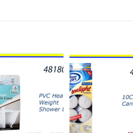
48198
-
TEA
LIGHT
SIN
OLOR
(10)
quantity