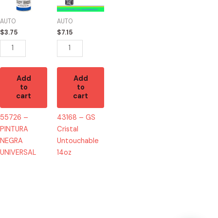
NEGRA
Cristal
UNIVERSAL
Untouchable
AUTO
AUTO
quantity
14oz
$
3.75
$
7.15
quantity
Add
Add
to
to
cart
cart
55726 –
43168 – GS
PINTURA
Cristal
NEGRA
Untouchable
UNIVERSAL
14oz