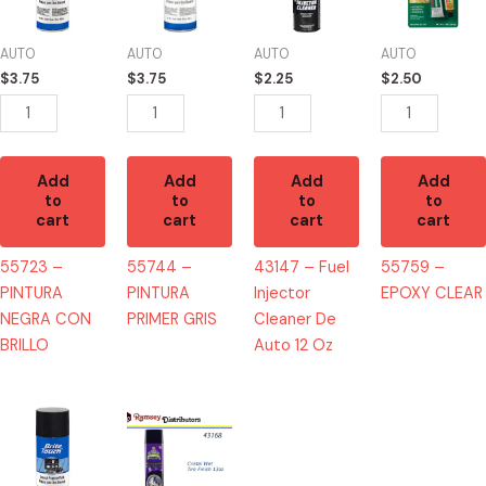
NEGRA
PRIMER
Injector
CLEAR
CON
GRIS
Cleaner
quantity
AUTO
AUTO
AUTO
AUTO
BRILLO
quantity
De
$
3.75
$
3.75
$
2.25
$
2.50
quantity
Auto
12
Oz
quantity
Add
Add
Add
Add
to
to
to
to
cart
cart
cart
cart
55723 –
55744 –
43147 – Fuel
55759 –
PINTURA
PINTURA
Injector
EPOXY CLEAR
NEGRA CON
PRIMER GRIS
Cleaner De
BRILLO
Auto 12 Oz
55726
43168
-
-
PINTURA
GS