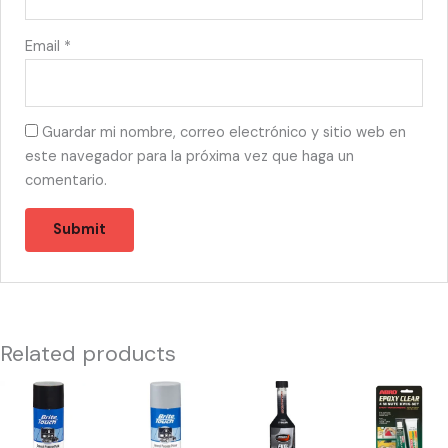
Email
*
Guardar mi nombre, correo electrónico y sitio web en
este navegador para la próxima vez que haga un
comentario.
Related products
55723
55744
43147
55759
-
-
-
-
PINTURA
PINTURA
Fuel
EPOXY