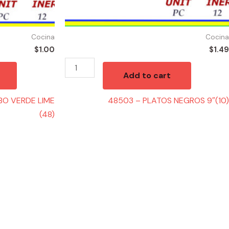
Cocina
Cocina
$
1.00
$
1.49
Add to cart
BO VERDE LIME
48503 – PLATOS NEGROS 9″(10)
(48)