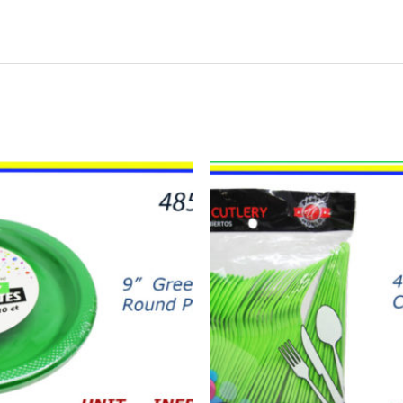
43512
-
CUBIERTOS
COMBO
VERDE
LIME
(48)
quantity