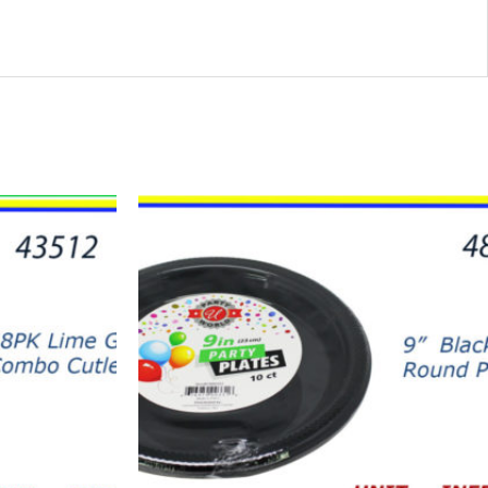
48503
-
PLATOS
NEGROS
9"
(10)
quantity