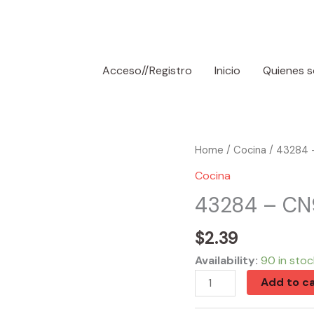
Acceso//Registro
Inicio
Quienes 
43284
Home
/
Cocina
/ 43284 
-
Cocina
CN92261
43284 – CN
50
SQFT
$
2.39
ALUMINUM
Availability:
90 in stoc
FOIL
Add to ca
quantity