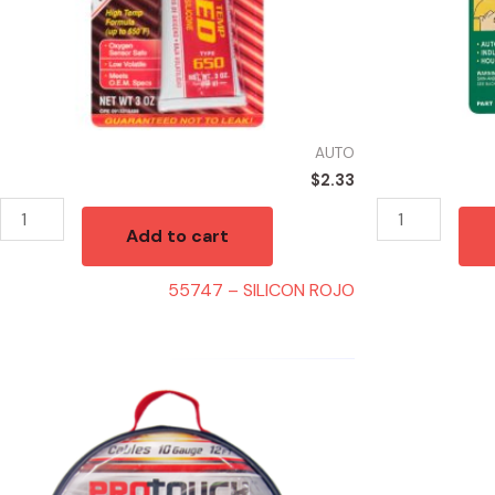
AUTO
$
2.33
Add to cart
55747 – SILICON ROJO
43150
55735
-
-
CH90073
SPRAY
3000
CLEAR
AMP
quantity