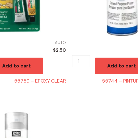
AUTO
$
2.50
Add to cart
Add to cart
55759 – EPOXY CLEAR
55744 – PINTUR