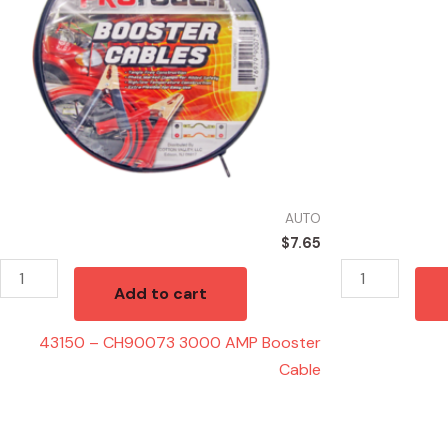
Booster
Cable
quantity
AUTO
$
7.65
Add to cart
43150 – CH90073 3000 AMP Booster
Cable