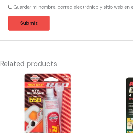
Guardar mi nombre, correo electrónico y sitio web en 
Related products
55747
55759
-
-
SILICON
EPOXY
ROJO
CLEAR
quantity
quantity