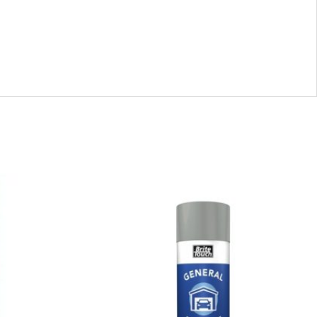
55756
-
PINTURA
ALUMINIO
quantity