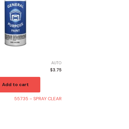
AUTO
$
3.75
Add to cart
55735 – SPRAY CLEAR