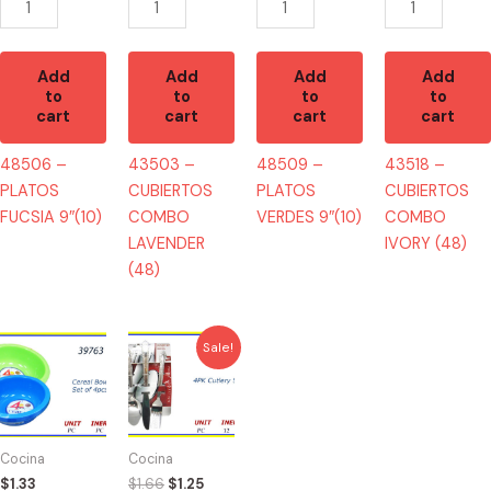
Add
Add
Add
Add
to
to
to
to
cart
cart
cart
cart
48506 –
43503 –
48509 –
43518 –
PLATOS
CUBIERTOS
PLATOS
CUBIERTOS
FUCSIA 9″(10)
COMBO
VERDES 9″(10)
COMBO
LAVENDER
IVORY (48)
(48)
Original
Current
39763
43533
Sale!
price
price
-
-
was:
is:
BOWLS
COMBO
$1.66.
$1.25.
PARA
CUBIERTOS
CEREAL
CHROMADO
Cocina
Cocina
(4)
(4)
$
1.33
$
1.66
$
1.25