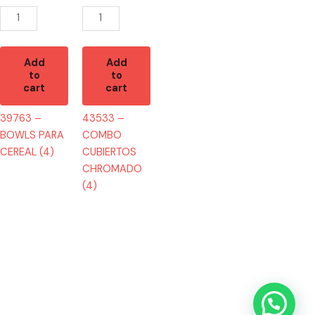
quantity
quantity
Add
Add
to
to
cart
cart
39763 –
43533 –
BOWLS PARA
COMBO
CEREAL (4)
CUBIERTOS
CHROMADO
(4)