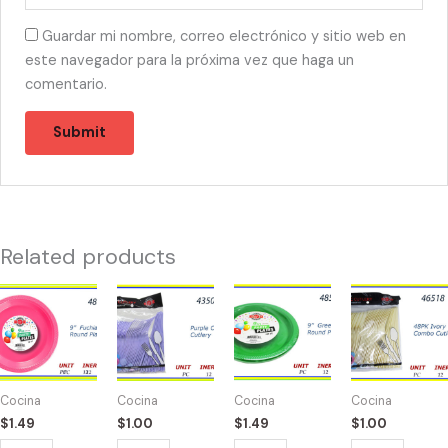
Guardar mi nombre, correo electrónico y sitio web en
este navegador para la próxima vez que haga un
comentario.
Related products
48506
43503
48509
43518
-
-
-
-
PLATOS
CUBIERTOS
PLATOS
CUBIERTOS
FUCSIA
COMBO
VERDES
COMBO
9"
LAVENDER
9"
IVORY
Cocina
Cocina
Cocina
Cocina
(10)
(48)
(10)
(48)
$
1.49
$
1.00
$
1.49
$
1.00
quantity
quantity
quantity
quantity