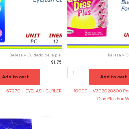
Plus
For
Woman
5pk
12/5
quantity
Belleza y Cuidado de la piel
Belleza y C
$
1.75
Add to cart
Add to cart
57270 – EYELASH CURLER
10009 – V302020300 Pe
Dias Plus For 