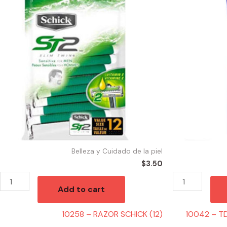
RAZOR
TD-
SCHICK
708
(12)
Twin
quantity
Blade
Razors
10pk
Dorco
quantity
Belleza y Cuidado de la piel
$
3.50
Add to cart
10258 – RAZOR SCHICK (12)
10042 – TD