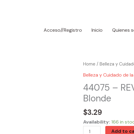
Acceso//Registro
Inicio
Quienes 
44075
Home
/
Belleza y Cuidado
-
Belleza y Cuidado de la 
REVLON
44075 – RE
ColorSilk
Blonde
#70
Medium
$
3.29
Ash
Blonde
Availability:
166 in sto
quantity
Add to ca