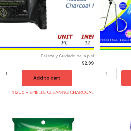
Belleza y Cuidado de la piel
$
2.89
Add to cart
41205 – EPIELLE CLEANING CHARCOAL
10258
10042
-
-