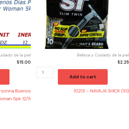
uidado de la piel
Belleza y Cuidado de la piel
$
15.00
$
2.25
Add to cart
rsonna Buenos
10213 – NAVAJA SHICK (10)
Woman 5pk 12/5