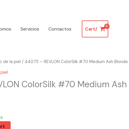
somos
Servicios
Contactos
Cart/
 de la piel
/ 44075 – REVLON ColorSilk #70 Medium Ash Blonde
piel
VLON ColorSilk #70 Medium Ash
ck
rt