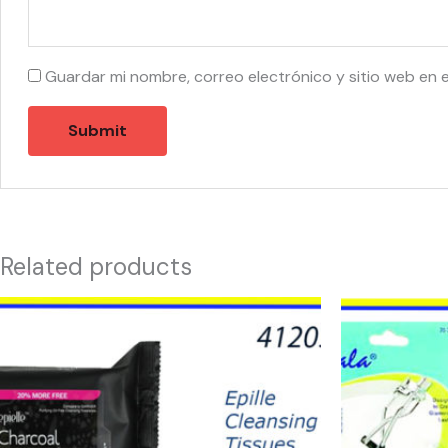
Guardar mi nombre, correo electrónico y sitio web en 
Related products
41205
57270
-
-
EPIELLE
EYELASH
CLEANING
CURLER
CHARCOAL
quantity
quantity