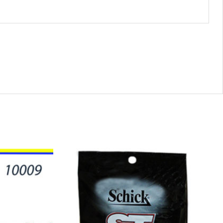
10213
-
NAVAJA
SHICK
(10)
quantity