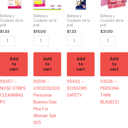
STRIPS
Personna
SAFETY
TWIN
CLEANNING
Buenos
quantity
BLADE(5)
Belleza y
Belleza y
Belleza y
Belleza y
PC
Dias
quantity
Cuidado de la
Cuidado de la
Cuidado de la
Cuidado de la
piel
piel
piel
piel
quantity
Plus
$
1.33
$
15.00
$
1.33
$
21.00
For
Woman
5pk
12/5
Add
Add
Add
Add
quantity
to
to
to
to
cart
cart
cart
cart
56357 –
10009 –
55402 –
53528 –
NOSE STRIPS
V302020300
SCISSORS
PERSONA
CLEANNING
Personna
SAFETY
TWIN
PC
Buenos Dias
BLADE(5)
Plus For
Woman 5pk
12/5