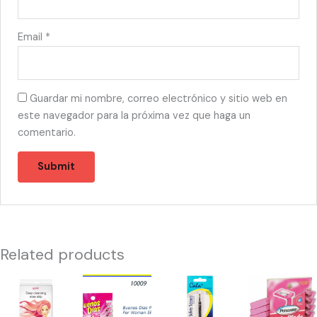
Email
*
Guardar mi nombre, correo electrónico y sitio web en
este navegador para la próxima vez que haga un
comentario.
Related products
56357
10009
55402
53528
-
-
-
-
NOSE
V302020300
SCISSORS
PERSONA