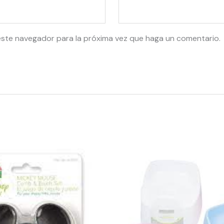
este navegador para la próxima vez que haga un comentario.
44155
-
76002
28736
Plastic
Potty