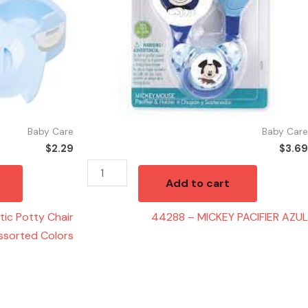
Baby Care
Baby Care
$
2.29
$
3.69
Add to cart
ic Potty Chair
44288 – MICKEY PACIFIER AZUL
ssorted Colors