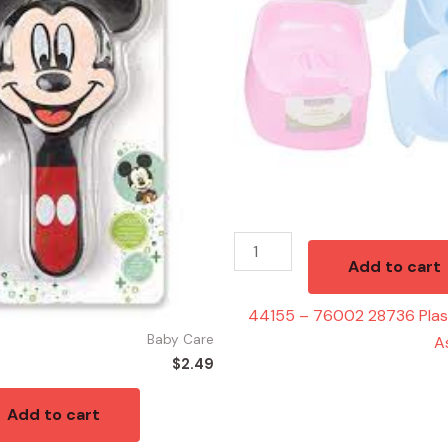
Chair
Assorted
Colors
quantity
Add to cart
44155 – 76002 28736 Plast
Baby Care
A
$
2.49
Add to cart