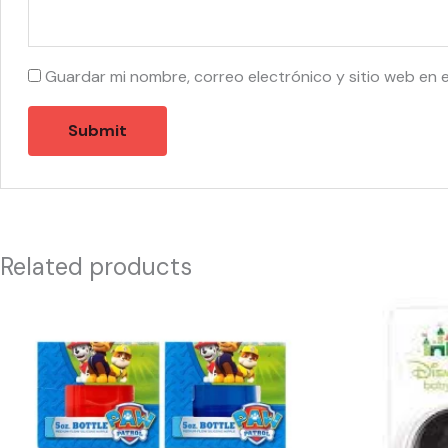
Guardar mi nombre, correo electrónico y sitio web en 
Related products
44162
44294
-
-
PP50060
M38510
PAW
Mickey
Patrol
Comb
5oz
And