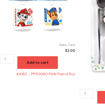
quantity
Brush
quantity
Baby Care
$
2.00
Add to cart
44162 – PP50060 PAW Patrol 5oz