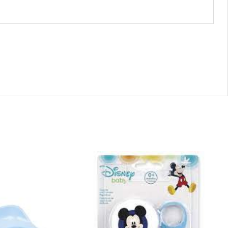
44288
-
MICKEY
PACIFIER
AZUL
quantity