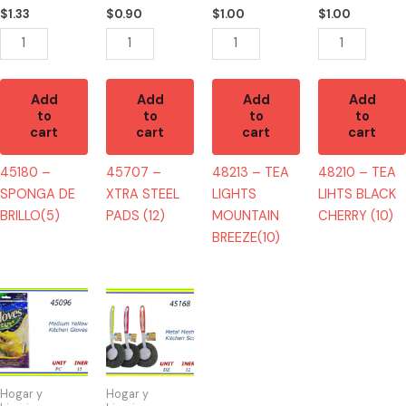
quantity
quantity
(10)
$
1.33
$
0.90
$
1.00
$
1.00
quantity
Add
Add
Add
Add
to
to
to
to
cart
cart
cart
cart
45180 –
45707 –
48213 – TEA
48210 – TEA
SPONGA DE
XTRA STEEL
LIGHTS
LIHTS BLACK
BRILLO(5)
PADS (12)
MOUNTAIN
CHERRY (10)
BREEZE(10)
45096
45168
-
-
GUANTE
METAL
DE
SCOURER
COCINA
quantity
Hogar y
Hogar y