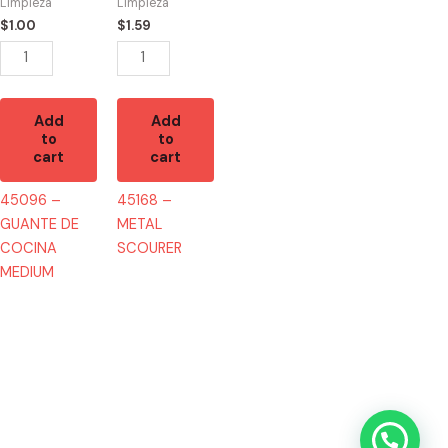
MEDIUM
Limpieza
Limpieza
quantity
$
1.00
$
1.59
Add
Add
to
to
cart
cart
45096 –
45168 –
GUANTE DE
METAL
COCINA
SCOURER
MEDIUM