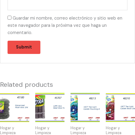
Guardar mi nombre, correo electrónico y sitio web en
este navegador para la próxima vez que haga un
comentario.
Related products
45180
45707
48213
48210
-
-
-
-
SPONGA
XTRA
TEA
TEA
DE
STEEL
LIGHTS
LIHTS
BRILLO(5)
PADS
MOUNTAIN
BLACK
Hogar y
Hogar y
Hogar y
Hogar y
quantity
(12)
BREEZE(10)
CHERRY
Limpieza
Limpieza
Limpieza
Limpieza