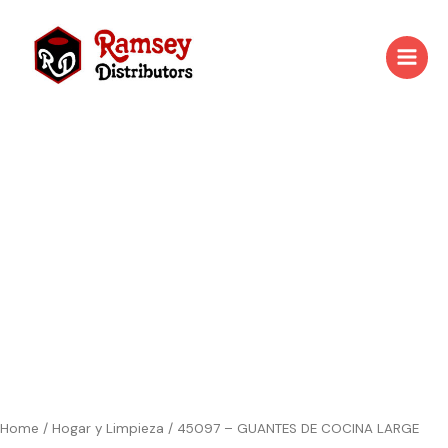
Skip
to
content
Home
/
Hogar y Limpieza
/ 45097 – GUANTES DE COCINA LARGE