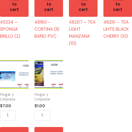
to
to
to
to
cart
cart
cart
cart
45234 –
48180 –
48207 – TEA
48210 – TEA
SPONGA
CORTINA DE
LIGHT
LIHTS BLACK
BRILLO (2)
BAÑO PVC
MANZANA
CHERRY (10)
(10)
13300
45096
-
-
CANDLES
GUANTE
BOX
DE
72
COCINA
Hogar y
Hogar y
quantity
MEDIUM
Limpieza
Limpieza
quantity
$
7.00
$
1.00