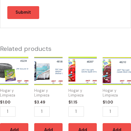
Related products
45234
48180
48207
48210
-
-
-
-
SPONGA
CORTINA
TEA
TEA
BRILLO
DE
LIGHT
LIHTS
(2)
BAÑO
MANZANA
BLACK
Hogar y
Hogar y
Hogar y
Hogar y
quantity
PVC
(10)
CHERRY
Limpieza
Limpieza
Limpieza
Limpieza
quantity
quantity
(10)
$
1.00
$
3.49
$
1.15
$
1.00
quantity
Add
Add
Add
Add