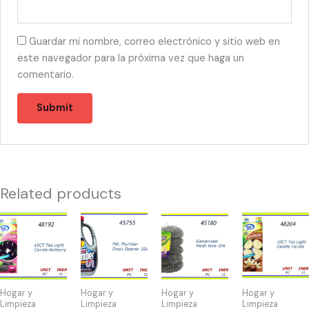
Guardar mi nombre, correo electrónico y sitio web en
este navegador para la próxima vez que haga un
comentario.
Related products
48192
45755
45180
48204
-
-
-
-
TEA
DRAIN
SPONGA
TEA
LIGHTS
OPENER
DE
LIGHT
MULBERRY
32oz
BRILLO(5)
VAINILLA(10)
Hogar y
Hogar y
Hogar y
Hogar y
(10)
quantity
quantity
quantity
Limpieza
Limpieza
Limpieza
Limpieza