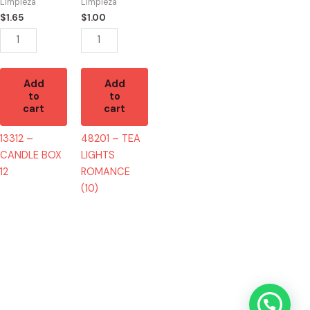
quantity
(10)
Limpieza
Limpieza
quantity
$
1.65
$
1.00
Add
Add
to
to
cart
cart
13312 –
48201 – TEA
CANDLE BOX
LIGHTS
12
ROMANCE
(10)