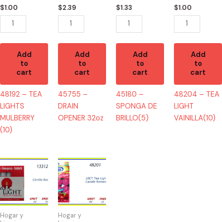
quantity
$
1.00
$
2.39
$
1.33
$
1.00
Add
Add
Add
Add
to
to
to
to
cart
cart
cart
cart
48192 – TEA
45755 –
45180 –
48204 – TEA
LIGHTS
DRAIN
SPONGA DE
LIGHT
MULBERRY
OPENER 32oz
BRILLO(5)
VAINILLA(10)
(10)
13312
48201
-
-
CANDLE
TEA
BOX
LIGHTS
12
ROMANCE
Hogar y
Hogar y