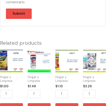
comentario.
Related products
45096
13639
45671
48174
-
-
-
-
GUANTE
82885
XTRA
CORTINA
DE
U
COOPER
DE
COCINA
Wet
PADS
BAÑO
Hogar y
Hogar y
Hogar y
Hogar y
MEDIUM
Wipes
(3)
PVC
Limpieza
Limpieza
Limpieza
Limpieza
quantity
Antibaterial
quantity
quantity
$
1.00
$
1.49
$
1.10
$
3.29
Canister
36CT
quantity