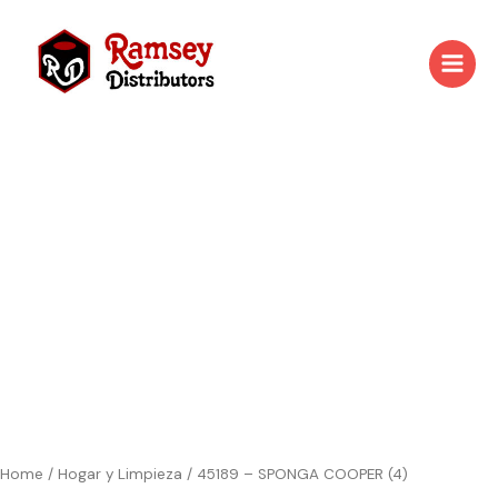
Skip
to
content
45189
-
SPONGA
COOPER
(4)
quantity
Home
/
Hogar y Limpieza
/ 45189 – SPONGA COOPER (4)