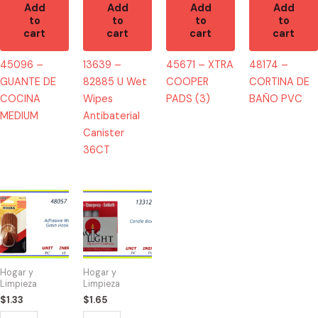
Add
Add
Add
Add
to
to
to
to
cart
cart
cart
cart
45096 –
13639 –
45671 – XTRA
48174 –
GUANTE DE
82885 U Wet
COOPER
CORTINA DE
COCINA
Wipes
PADS (3)
BAÑO PVC
MEDIUM
Antibaterial
Canister
36CT
48057
13312
-
-
GANCHO
CANDLE
DE
BOX
MADERA
12
Hogar y
Hogar y
ADHESIVO(1)
quantity
Limpieza
Limpieza
quantity
$
1.33
$
1.65