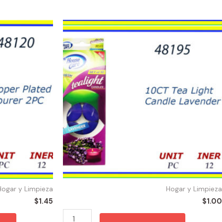
48195
-
TEA
LIGHTS
LAVANDA
(10)
quantity
Hogar y Limpieza
Hogar y Limpieza
$
1.45
$
1.00