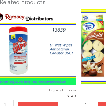
Related products
13639
48204
-
-
82885
TEA
U
LIGHT
Wet
VAINILLA(10)
Wipes
quantity
Antibaterial
Canister
36CT
quantity
Hogar y Limpieza
$
1.49