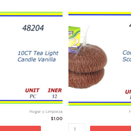
48120
-
SPONGA
COOPER
(2)
quantity
Hogar y Limpieza
$
1.00