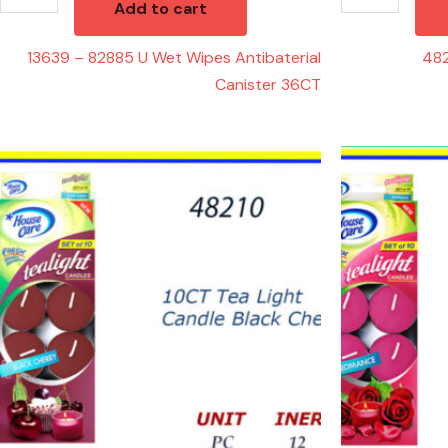
Add to cart
13639 – 82885 U Wet Wipes Antibaterial
482
Canister 36CT
48210
48201
-
-
TEA
TEA
LIHTS
LIGHTS
BLACK
ROMANCE
CHERRY
(10)
(10)
quantity
quantity