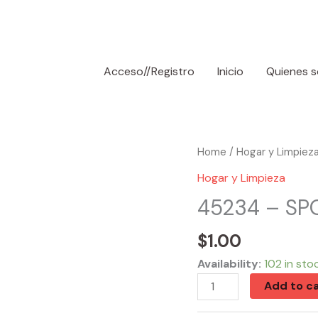
Acceso//Registro
Inicio
Quienes 
45234
Home
/
Hogar y Limpiez
-
Hogar y Limpieza
SPONGA
45234 – SP
BRILLO
(2)
$
1.00
quantity
Availability:
102 in sto
Add to ca