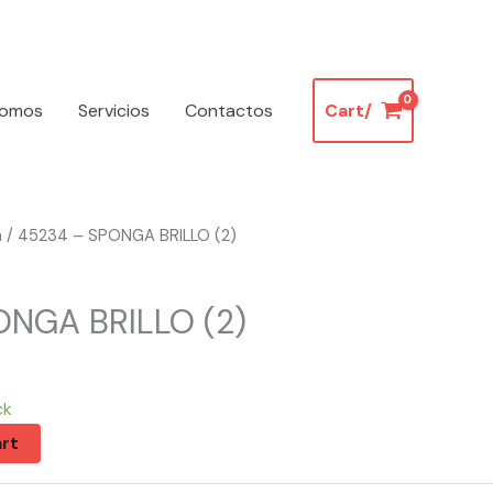
somos
Servicios
Contactos
Cart/
a
/ 45234 – SPONGA BRILLO (2)
ONGA BRILLO (2)
ck
rt