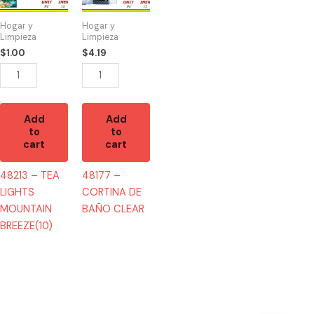
LIGHTS
DE
MOUNTAIN
BAÑO
Hogar y
Hogar y
BREEZE(10)
CLEAR
Limpieza
Limpieza
quantity
quantity
$
1.00
$
4.19
Add
Add
to
to
cart
cart
48213 – TEA
48177 –
LIGHTS
CORTINA DE
MOUNTAIN
BAÑO CLEAR
BREEZE(10)