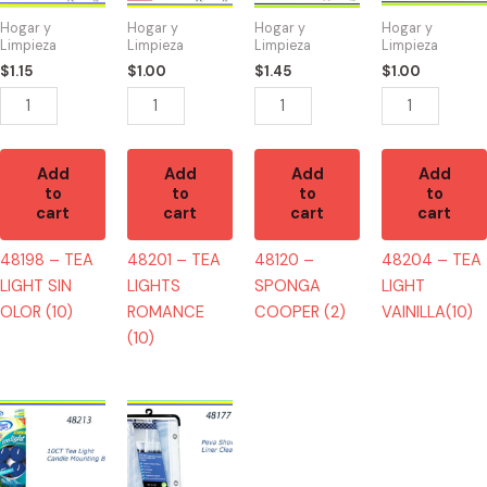
SIN
ROMANCE
(2)
VAINILLA(10)
Hogar y
Hogar y
Hogar y
Hogar y
OLOR
(10)
quantity
quantity
Limpieza
Limpieza
Limpieza
Limpieza
(10)
quantity
$
1.15
$
1.00
$
1.45
$
1.00
quantity
Add
Add
Add
Add
to
to
to
to
cart
cart
cart
cart
48198 – TEA
48201 – TEA
48120 –
48204 – TEA
LIGHT SIN
LIGHTS
SPONGA
LIGHT
OLOR (10)
ROMANCE
COOPER (2)
VAINILLA(10)
(10)
48213
48177
-
-
TEA
CORTINA