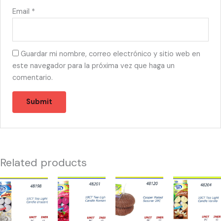
Email
*
Guardar mi nombre, correo electrónico y sitio web en
este navegador para la próxima vez que haga un
comentario.
Related products
48198
48201
48120
48204
-
-
-
-
TEA
TEA
SPONGA
TEA
LIGHT
LIGHTS
COOPER
LIGHT