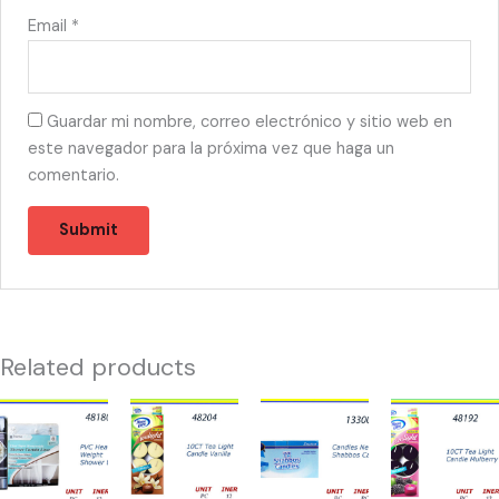
Email
*
Guardar mi nombre, correo electrónico y sitio web en
este navegador para la próxima vez que haga un
comentario.
Related products
48180
48204
13300
48192
-
-
-
-
CORTINA
TEA
CANDLES
TEA
DE
LIGHT
BOX
LIGHTS