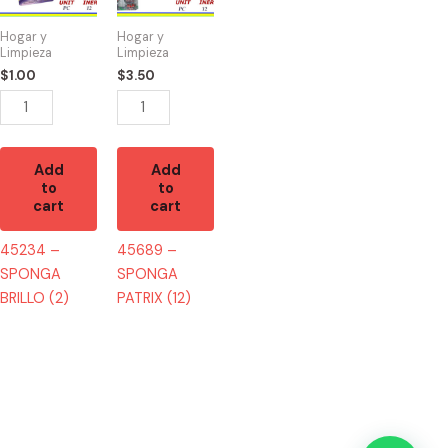
BRILLO
PATRIX
(2)
(12)
Hogar y
Hogar y
quantity
quantity
Limpieza
Limpieza
$
1.00
$
3.50
Add
Add
to
to
cart
cart
45234 –
45689 –
SPONGA
SPONGA
BRILLO (2)
PATRIX (12)