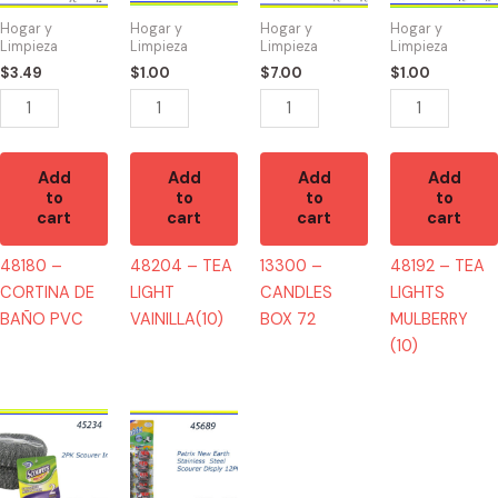
BAÑO
VAINILLA(10)
72
MULBERRY
Hogar y
Hogar y
Hogar y
Hogar y
PVC
quantity
quantity
(10)
Limpieza
Limpieza
Limpieza
Limpieza
quantity
quantity
$
3.49
$
1.00
$
7.00
$
1.00
Add
Add
Add
Add
to
to
to
to
cart
cart
cart
cart
48180 –
48204 – TEA
13300 –
48192 – TEA
CORTINA DE
LIGHT
CANDLES
LIGHTS
BAÑO PVC
VAINILLA(10)
BOX 72
MULBERRY
(10)
45234
45689
-
-
SPONGA
SPONGA