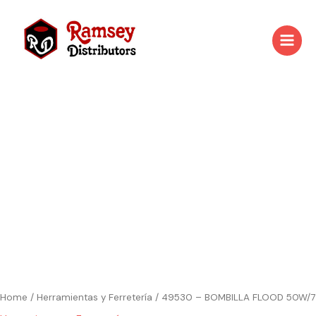
Skip
to
content
49530
-
BOMBILLA
FLOOD
50W/7
quantity
Home
/
Herramientas y Ferretería
/ 49530 – BOMBILLA FLOOD 50W/7