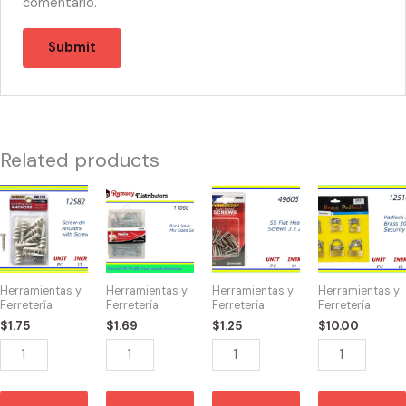
comentario.
Related products
12582
11080
49605
12516
-
-
-
-
TORNILLOS
D10975
HW-
CANDADO
30
Nails
40073
DISPLAY(6)
mm
Mix
SS
30-
Herramientas y
Herramientas y
Herramientas y
Herramientas y
CON
Sizes
Flat
40mm
Ferretería
Ferretería
Ferretería
Ferretería
ANCLA
Set
Head
quantity
$
1.75
$
1.69
$
1.25
$
10.00
DE
quantity
Screws
ROSCA
3
quantity
x