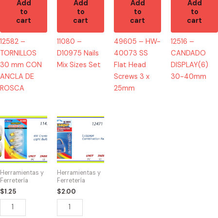
25mm
Add
Add
Add
Add
to
to
to
to
quantity
cart
cart
cart
cart
12582 –
11080 –
49605 – HW-
12516 –
TORNILLOS
D10975 Nails
40073 SS
CANDADO
30 mm CON
Mix Sizes Set
Flat Head
DISPLAY(6)
ANCLA DE
Screws 3 x
30-40mm
ROSCA
25mm
11471
12471
-
-
NIGHT
CANDADO
LIGHTS
DE
4W
COMBINACION
Herramientas y
Herramientas y
(4)
quantity
Ferretería
Ferretería
quantity
$
1.25
$
2.00