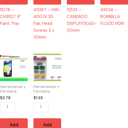
11078 –
49267 – HW-
12525 –
49536 –
CH91127 9″
40074 SS
CANDADO
BOMBILLA
Paint Tray
Flat Head
DISPLAY(6)40-
FLOOD 90W
Screws 3 x
50mm
30mm
11087
11513
-
-
CH87492
HW-
12W
7719
LED
Plastic
Herramientas y
Herramientas y
LIGHT
Anchors
Ferretería
Ferretería
BULB
And
$
2.79
$
1.33
quantity
Screws
quantity
Add
Add