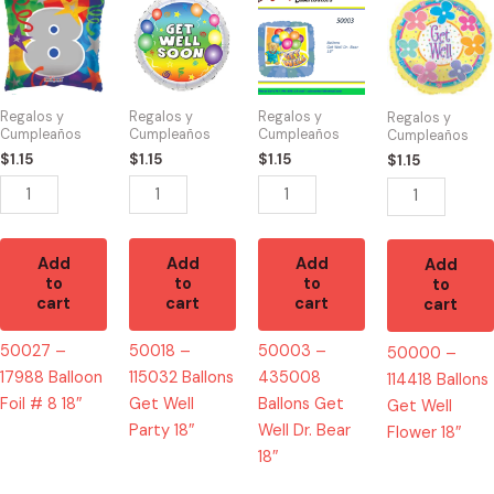
-
-
-
-
17988
115032
435008
114418
Balloon
Ballons
Ballons
Ballons
Foil
Get
Get
Get
Regalos y
Regalos y
Regalos y
Regalos y
#
Well
Well
Well
Cumpleaños
Cumpleaños
Cumpleaños
Cumpleaños
8
Party
Dr.
Flower
$
1.15
$
1.15
$
1.15
$
1.15
18"
18"
Bear
18"
quantity
quantity
18"
quantity
quantity
Add
Add
Add
Add
to
to
to
to
cart
cart
cart
cart
50027 –
50018 –
50003 –
50000 –
17988 Balloon
115032 Ballons
435008
114418 Ballons
Foil # 8 18″
Get Well
Ballons Get
Get Well
Party 18″
Well Dr. Bear
Flower 18″
18″