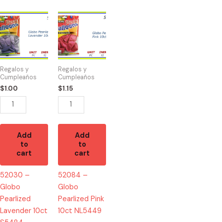
52030
52084
-
-
Globo
Globo
Pearlized
Pearlized
Lavender
Pink
Regalos y
Regalos y
10ct
10ct
Cumpleaños
Cumpleaños
S5484
NL5449
$
1.00
$
1.15
quantity
quantity
Add
Add
to
to
cart
cart
52030 –
52084 –
Globo
Globo
Pearlized
Pearlized Pink
Lavender 10ct
10ct NL5449